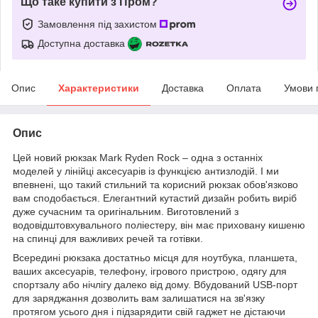
Що таке купити з Пром?
Замовлення під захистом
Доступна доставка
Опис
Характеристики
Доставка
Оплата
Умови 
Опис
Цей новий рюкзак Mark Ryden Rock – одна з останніх
моделей у лінійці аксесуарів із функцією антизлодій. І ми
впевнені, що такий стильний та корисний рюкзак обов'язково
вам сподобається. Елегантний кутастий дизайн робить виріб
дуже сучасним та оригінальним. Виготовлений з
водовідштовхувального поліестеру, він має приховану кишеню
на спинці для важливих речей та готівки.
Всередині рюкзака достатньо місця для ноутбука, планшета,
ваших аксесуарів, телефону, ігрового пристрою, одягу для
спортзалу або нічлігу далеко від дому. Вбудований USB-порт
для заряджання дозволить вам залишатися на зв'язку
протягом усього дня і підзарядити свій гаджет не дістаючи