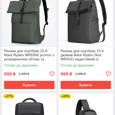
Рюкзак для ноутбука 15.6”
Рюкзак для ноутбука 15.6
Mark Ryden MR9366 ролтоп з
дюймів Mark Ryden Nick
розширенням об'єму та
MR2011 водостійкий із
захистом від вологи
зовнішніми кишенями
Готово до відправки
Готово до відправки
(Зелений)
(Чорний)
899
999
₴
₴
1 399 ₴
1 495 ₴
Купити
Купити
–27%
–24%