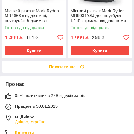
Міський рюкзак Mark Ryden
Міський рюкзак Mark Ryden
MR4666 з відділом під
MR9031YSJ для ноутбука
ноутбук 15.6 дюймів і
17.3" з трьома відділеннями
планшет (Сірий)
(Сірий)
Готово до відправки
Готово до відправки
1 499
1 999
₴
₴
1 949 ₴
2 595 ₴
Купити
Купити
Показати ще
Про нас
98% позитивних з 279 відгуків за рік
Працює з 30.01.2015
м. Дніпро
Дніпро, Україна
Контакти