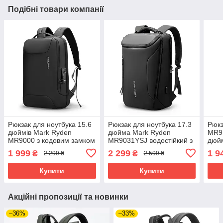
Подібні товари компанії
Рюкзак для ноутбука 15.6
Рюкзак для ноутбука 17.3
Рюкз
дюймів Mark Ryden
дюйма Mark Ryden
MR91
MR9000 з кодовим замком
MR9031YSJ водостійкий з
дюйм
(Чорний)
трьома відділеннями
та U
1 999
2 299
1 9
₴
₴
2 299 ₴
2 599 ₴
(Чорний)
Купити
Купити
Акційні пропозиції та новинки
–36%
–33%