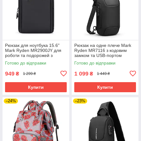
Рюкзак для ноутбука 15.6"
Рюкзак на одне плече Mark
Mark Ryden MR2900JY для
Ryden MR7116 з кодовим
роботи та подорожей з
замком та USB-портом
захистом від води (Чорний)
(Чорний)
Готово до відправки
Готово до відправки
949
1 099
₴
₴
1 299 ₴
1 449 ₴
Купити
Купити
–24%
–23%