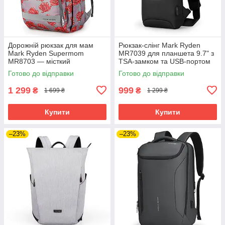
Дорожній рюкзак для мам
Рюкзак-слінг Mark Ryden
Mark Ryden Supermom
MR7039 для планшета 9.7" з
MR8703 — місткий
TSA-замком та USB-портом
органайзер для подорожей з
(Чорний)
Готово до відправки
Готово до відправки
дитиною (Червоний)
1 299
999
₴
₴
1 699 ₴
1 299 ₴
Купити
Купити
–23%
–23%