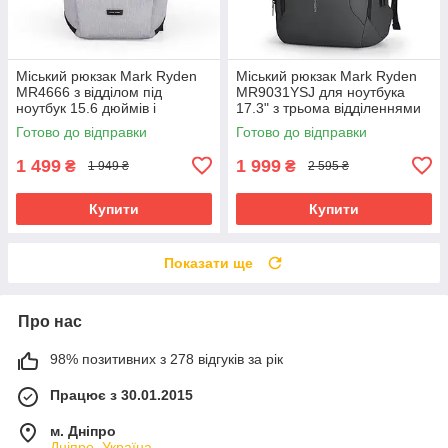
Міський рюкзак Mark Ryden
Міський рюкзак Mark Ryden
MR4666 з відділом під
MR9031YSJ для ноутбука
ноутбук 15.6 дюймів і
17.3" з трьома відділеннями
планшет (Сірий)
(Сірий)
Готово до відправки
Готово до відправки
1 499
1 999
₴
₴
1 949 ₴
2 595 ₴
Купити
Купити
Показати ще
Про нас
98% позитивних з 278 відгуків за рік
Працює з 30.01.2015
м. Дніпро
Дніпро, Україна