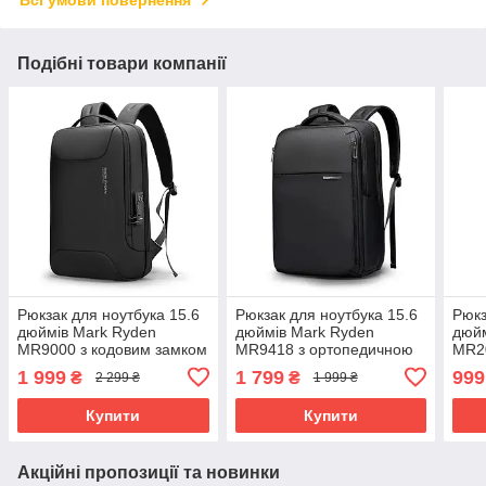
Всі умови повернення
Подібні товари компанії
Рюкзак для ноутбука 15.6
Рюкзак для ноутбука 15.6
Рюкз
дюймів Mark Ryden
дюймів Mark Ryden
дюйм
MR9000 з кодовим замком
MR9418 з ортопедичною
MR20
(Чорний)
спинкою (Чорний)
зовн
1 999
1 799
999
₴
₴
2 299 ₴
1 999 ₴
(Чор
Купити
Купити
Акційні пропозиції та новинки