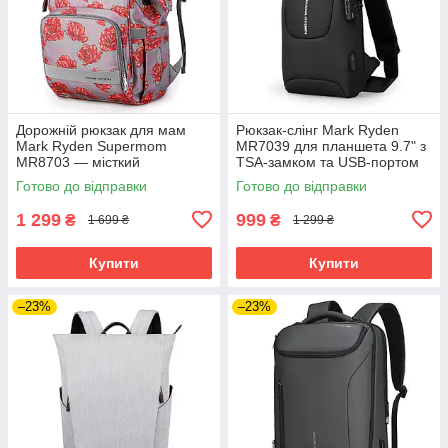
Дорожній рюкзак для мам
Рюкзак-слінг Mark Ryden
Mark Ryden Supermom
MR7039 для планшета 9.7" з
MR8703 — місткий
TSA-замком та USB-портом
органайзер для подорожей з
(Чорний)
Готово до відправки
Готово до відправки
дитиною (Червоний)
1 299
999
₴
₴
1 699 ₴
1 299 ₴
Купити
Купити
–23%
–23%