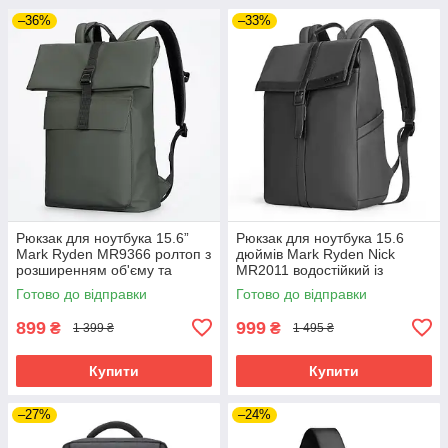
–36%
–33%
Рюкзак для ноутбука 15.6”
Рюкзак для ноутбука 15.6
Mark Ryden MR9366 ролтоп з
дюймів Mark Ryden Nick
розширенням об'єму та
MR2011 водостійкий із
захистом від вологи
зовнішніми кишенями
Готово до відправки
Готово до відправки
(Зелений)
(Чорний)
899
999
₴
₴
1 399 ₴
1 495 ₴
Купити
Купити
–27%
–24%