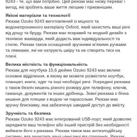
9243 - те, що вам потрібно. Цей рюкзак має низку переваг і
вигод, які зроблять ваше життя легшим і приємнішим.
Якісні матеріали та технології
Рюкзак Ozuko 9243 виготовлений із міцного та
водонепроникного матеріалу Oxford, який захистить ваші речі
від дощу та бруду. Рюкзак має яскравий та модний дизайн з
технікою жаккарда, який додасть вам індивідуальності та
стилю. Рюкзак також оснащений зручними м'якими ручками
та лямками, які не натрують шкіру та не створять тиск на
плечі.
Велика місткість та функціональність
Рюкзак для ноутбука 15,6 дюйми Ozuko 9243 має велике
основне відділення, в якому ви можете розмістити ноутбук,
планшет, книги, одяг та інші необхідні речі. Усередині рюкзака
є також безліч кишень різного розміру для телефону, ключів,
гаманця, документів та інших дрібниць. Зовні рюкзака є бічна
кишеня для пляшки з водою чи парасольки. Рюкзак має
зручну блискавку, яка забезпечує швидкий доступ до вмісту.
Зручність та безпека
Рюкзак Ozuko 9243 має інтегрований USB-порт, який дозволяє
заряджати ваш телефон або інший пристрій без необхідності
виймати його з рюкзака. Рюкзак також має антизлодійську
систему, яка захистить ваші цінні речі від сторонніх. Рюкзак