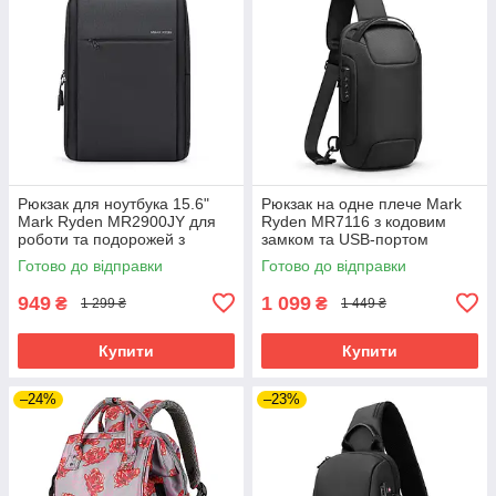
Рюкзак для ноутбука 15.6"
Рюкзак на одне плече Mark
Mark Ryden MR2900JY для
Ryden MR7116 з кодовим
роботи та подорожей з
замком та USB-портом
захистом від води (Чорний)
(Чорний)
Готово до відправки
Готово до відправки
949
1 099
₴
₴
1 299 ₴
1 449 ₴
Купити
Купити
–24%
–23%