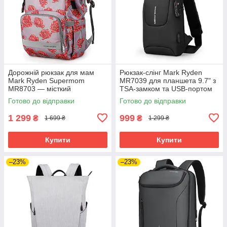
Дорожній рюкзак для мам
Рюкзак-слінг Mark Ryden
Mark Ryden Supermom
MR7039 для планшета 9.7" з
MR8703 — місткий
TSA-замком та USB-портом
органайзер для подорожей з
(Чорний)
Готово до відправки
Готово до відправки
дитиною (Червоний)
1 299
999
₴
₴
1 699 ₴
1 299 ₴
Купити
Купити
–23%
–23%