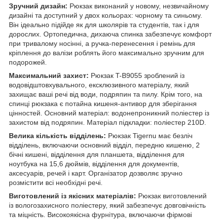
Зручний дизайн:
Рюкзак виконаний у новому, незвичайному
дизайні та доступний у двох кольорах: чорному та синьому.
Він ідеально підійде як для школярів та студентів, так і для
дорослих. Ортопедична, дихаюча спинка забезпечує комфорт
при тривалому носінні, а ручка-перенесення і ремінь для
кріплення до валізи роблять його максимально зручним для
подорожей.
Максимальний захист:
Рюкзак T-B9055 зроблений із
водовідштовхувального, ексклюзивного матеріалу, який
захищає ваші речі від води, подряпин та пилу. Крім того, на
спинці рюкзака є потайна кишеня-антивор для зберігання
цінностей. Основний матеріал: водонепроникний поліестер із
захистом від подряпин. Матеріал підкладки: поліестер 210D.
Велика кількість відділень:
Рюкзак Tigernu має безліч
відділень, включаючи основний відділ, передню кишеню, 2
бічні кишені, відділення для планшета, відділення для
ноутбука на 15,6 дюймів, відділення для документів,
аксесуарів, речей і карт. Організатор дозволяє зручно
розмістити всі необхідні речі.
Виготовлений із якісних матеріалів:
Рюкзак виготовлений
із вологозахисного поліестеру, який забезпечує довговічність
та міцність. Високоякісна фурнітура, включаючи фірмові