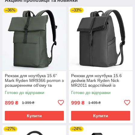
Акційні пропозиції та новинки
–36%
–33%
Рюкзак для ноутбука 15.6”
Рюкзак для ноутбука 15.6
Mark Ryden MR9366 ролтоп з
дюймів Mark Ryden Nick
розширенням об'єму та
MR2011 водостійкий із
захистом від вологи
зовнішніми кишенями
Готово до відправки
Готово до відправки
(Зелений)
(Чорний)
899
999
₴
₴
1 399 ₴
1 495 ₴
Купити
Купити
–27%
–24%