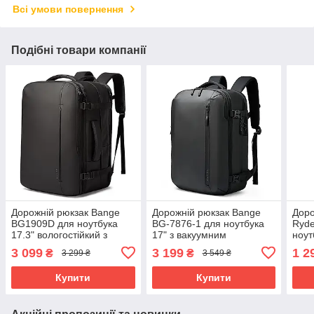
Всі умови повернення
Подібні товари компанії
Дорожній рюкзак Bange
Дорожній рюкзак Bange
Доро
BG1909D для ноутбука
BG-7876-1 для ноутбука
Ryd
17.3" вологостійкий з
17" з вакуумним
ноут
розширенням та USB-
відділенням та замком
орт
3 099
3 199
1 2
₴
₴
3 299 ₴
3 549 ₴
портом (Чорний)
TSA (Чорний)
(Чор
Купити
Купити