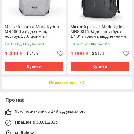
Міський рюкзак Mark Ryden
Міський рюкзак Mark Ryden
MR4666 з відділом під
MR9031YSJ для ноутбука
ноутбук 15.6 дюймів і
17.3" з трьома відділеннями
планшет (Сірий)
(Сірий)
Готово до відправки
Готово до відправки
1 499
1 999
₴
₴
1 949 ₴
2 595 ₴
Купити
Купити
Показати ще
Про нас
98% позитивних з 278 відгуків за рік
Працює з 30.01.2015
м. Дніпро