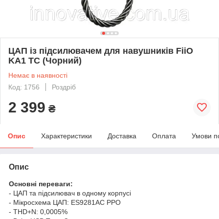
ЦАП із підсилювачем для навушників FiiO
KA1 TC (Чорний)
Немає в наявності
Код: 1756
Роздріб
2 399
₴
Опис
Характеристики
Доставка
Оплата
Умови п
Опис
Основні переваги:
- ЦАП та підсилювач в одному корпусі
- Мікросхема ЦАП: ES9281AC PPO
- THD+N: 0,0005%