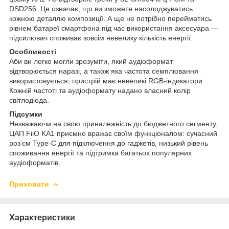
DSD256. Це означає, що ви зможете насолоджуватись
кожною деталлю композиції. А ще не потрібно перейматись
рівнем батареї смартфона під час використання аксесуара —
підсилювач споживає зовсім невелику кількість енергії.
Особливості
Аби ви легко могли зрозуміти, який аудіоформат
відтворюється наразі, а також яка частота семплювання
використовується, пристрій має невеликі RGB-індикатори.
Кожній частоті та аудіоформату надано власний колір
світлодіода.
Підсумки
Незважаючи на свою приналежність до бюджетного сегменту,
ЦАП FiiO KA1 приємно вражає своїм функціоналом: сучасний
роз’єм Type-C для підключення до гаджетів, низький рівень
споживання енергії та підтримка багатьох популярних
аудіоформатів.
Приховати
Характеристики