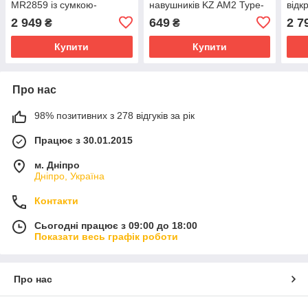
MR2859 із сумкою-
навушників KZ AM2 Type-
відк
бананкою 2 в 1 (Чорний)
C з еквалайзером та Hi-Fi
Dolb
2 949
649
2 7
₴
₴
звуком (Чорний)
звуч
Купити
Купити
Про нас
98% позитивних з 278 відгуків за рік
Працює з 30.01.2015
м. Дніпро
Дніпро, Україна
Контакти
Сьогодні працює з 09:00 до 18:00
Показати весь графік роботи
Про нас