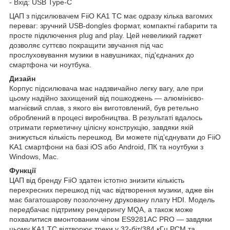
- Вхід: USB Type-C
ЦАП з підсилювачем FiiO KA1 TC має одразу кілька вагомих
переваг: зручний USB-dongles формат, компактні габарити та
просте підключення plug and play. Цей невеликий гаджет
дозволяє суттєво покращити звучання під час
прослуховування музики в навушниках, під'єднаних до
смартфона чи ноутбука.
Дизайн
Корпус підсилювача має надзвичайно легку вагу, але при
цьому надійно захищений від пошкоджень — алюмінієво-
магнієвий сплав, з якого він виготовлений, був ретельно
оброблений в процесі виробництва. В результаті вдалось
отримати герметичну цілісну конструкцію, завдяки якій
знижується кількість перешкод. Ви можете під’єднувати до FiiO
KA1 смартфони на базі iOS або Android, ПК та ноутбуки з
Windows, Mac.
Функції
ЦАП від бренду FiiO здатен істотно знизити кількість
перехресних перешкод під час відтворення музики, адже він
має багатошарову позолочену друковану плату HDI. Модель
передбачає підтримку рендерингу MQA, а також може
похвалитися вмонтованим чіпом ES9281AC PRO — завдяки
цьому KA1 TC відтворює треки у 32-біт/384 кГц PCM та