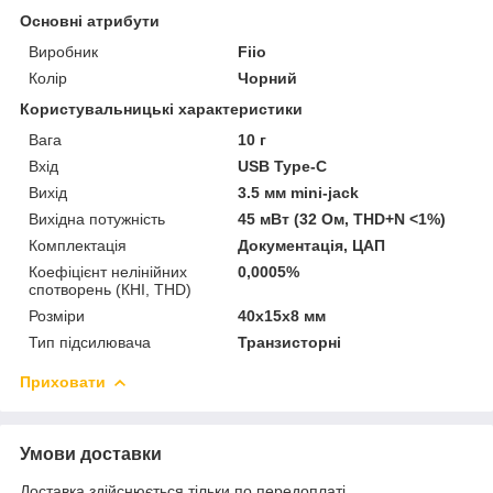
Основні атрибути
Виробник
Fiio
Колір
Чорний
Користувальницькі характеристики
Вага
10 г
Вхід
USB Type-C
Вихід
3.5 мм mini-jack
Вихідна потужність
45 мВт (32 Ом, THD+N <1%)
Комплектація
Документація, ЦАП
Коефіцієнт нелінійних
0,0005%
спотворень (КНІ, THD)
Розміри
40x15x8 мм
Тип підсилювача
Транзисторні
Приховати
Умови доставки
Доставка здійснюється тільки по передоплаті.