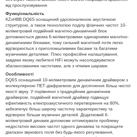
від прослуховування.
Функціональність
KZxHBB DQ6S оснащений удосконаленою акустичною
структурою, а також технологією поділу фізичних частот. 10-
міліметровий подвійний магнітно-динамічний блок
доповнюється двома 6-міліметровими одинарними магнітно-
динамічними блоками, тому сильний магнітний потік легко
відтворюється з приголомшливими басами та багатими
музичними деталями. Плюс професійне налаштування,
завдяки якому любителі HiFi можуть насолоджуватися
збалансованими частотами, але з чіткими шарами.
Особливості
DQ6S оснащений 10-міліметровим динамічним драйвером з
молекулярною ПЕТ-діафрагмою для досягнення більш чистої
якості звуку. У порівнянні з традиційним динамічним
драйвером, подвійний магнітний драйвер підвищує
ефективність електроакустичного перетворення на 80%,
забезпечує більш широку частотну характеристику та
відтворює більше музичних деталей. Додатковий 6-
міліметровий динамік допоможе оптимізувати проблему
недостатніх високих частот одного динаміка та покращити
діапазон звукового поля без будь-якого регулювання,