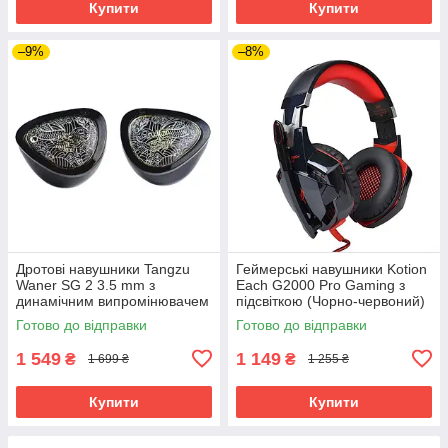
Купити
Купити
–9%
–8%
Дротові навушники Tangzu
Геймерські навушники Kotion
Waner SG 2 3.5 mm з
Each G2000 Pro Gaming з
динамічним випромінювачем
підсвіткою (Чорно-червоний)
(Чорний)
Готово до відправки
Готово до відправки
1 549
1 149
₴
₴
1 699 ₴
1 255 ₴
Купити
Купити