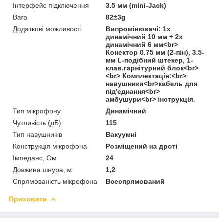
Інтерфейс підключення
3.5 мм (mini-Jack)
Вага
82±3g
Додаткові можливості
Випромінювачі: 1x
динамічний 10 мм + 2x
динамічний 6 мм<br>
Конектор 0.75 мм (2-пін), 3.5-
мм L-подібний штекер, 1-
клав.гарнітурний блок<br>
<br> Комплектація:<br>
навушники<br>кабель для
під'єднання<br>
амбушури<br> інструкція.
Тип мікрофону
Динамічний
Чутливість (дБ)
115
Тип навушників
Вакуумні
Конструкція мікрофона
Розміщений на дроті
Імпеданс, Ом
24
Довжина шнура, м
1,2
Спрямованість мікрофона
Всеспрямований
Приховати