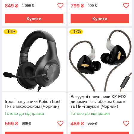
849
799
₴
₴
1 099 ₴
999 ₴
Купити
Купити
–13%
–12%
Вакуумні навушники KZ EDX
Ігрові навушники Kotion Each
динамічні з глибоким басом
H-7 з мікрофоном (Чорний)
та Hi-Fi звуком (Чорний)
Готово до відправки
Готово до відправки
599
489
₴
₴
689 ₴
555 ₴