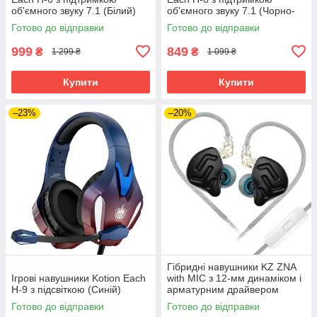
об'ємного звуку 7.1 (Білий)
об'ємного звуку 7.1 (Чорно-
червоний)
Готово до відправки
Готово до відправки
999
849
₴
₴
1 299 ₴
1 099 ₴
Купити
Купити
–23%
–20%
Гібридні навушники KZ ZNA
Ігрові навушники Kotion Each
with MIC з 12-мм динаміком і
H-9 з підсвіткою (Синій)
арматурним драйвером
(Чорний)
Готово до відправки
Готово до відправки