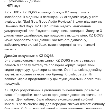
- Ергономічний дизайн
- HiFi звук
KZ x HBB - KZ DQ6S команда бренду KZ випустила в
колабоорації з одним із легендарних оглядачів звуку у світі
аудіофілів, "Bad Guy, Good Audio Reviews" (також відомим як
Hawaian Bad Boy). KZ DQ6S готові надати меломанам
ультрапотужні, але бюджетні навушники-вкладиші. Завдяки 3
динамічним драйверам, що працюють як одне ціле, KZ DQ6S
може обробляти різні ділянки частотного діапазону,
забезпечуючи сильні баси, плавні середні та чисті високі
частоти.
Дизайн навушників KZ DQ6S
Внутрішньоканальні навушники KZ DQ6S мають лицьову
панель зі сплаву металу та прозорий корпус, через який
видно структуру, драйвери та схеми. Оригінальність дизайну,
зручність носіння та естетика бренду Knowledge Zenith
повною мірою представлені у цій функціональній елегантній
продукції.
KZ DQ6S розроблений з утопленим 2-контактним роз'ємом
власної розробки, який може працювати довше за звичайний
роз'єм. Для кабелю було обрано високоякісний срібний
кабель з безкисневої міді для передачі високої чіткості сигналу
без втрат. Кабель високої якості значно покращить враження