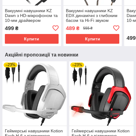
Вакуумні навушники KZ
Вакуумні навушники KZ
Ваку
Dawn з HD-мікрофоном та
EDX динамічні з глибоким
Dawn
10-мм драйвером
басом та Hi-Fi звуком
10-
(Чорний)
(Чорний)
(Чор
499
489
₴
₴
555 ₴
499
Купити
Купити
Акційні пропозиції та новинки
–23%
–23%
Геймерські навушники Kotion
Геймерські навушники Kotion
Each H-6 з підтримкою
Each H-6 з підтримкою