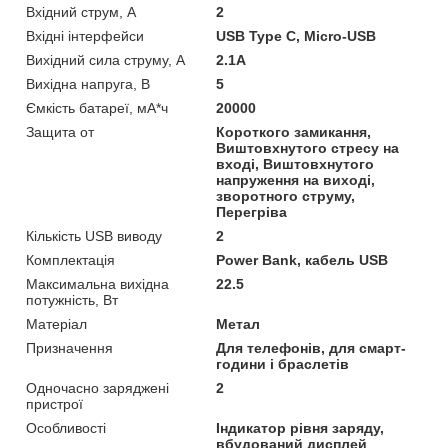
Вхідний струм, A
2
Вхідні інтерфейси
USB Type C, Micro-USB
Вихідний сила струму, А
2.1А
Вихідна напруга, В
5
Ємкість батареї, мА*ч
20000
Защита от
Короткого замикання,
Виштовхнутого стресу на
вході, Виштовхнутого
напруження на виході,
зворотного струму,
Перегріва
Кількість USB виводу
2
Комплектація
Power Bank, кабель USB
Максимальна вихідна
22.5
потужність, Вт
Матеріал
Метал
Призначення
Для телефонів, для смарт-
години і браслетів
Одночасно заряджені
2
пристрої
Особливості
Індикатор рівня заряду,
вбудований дисплей