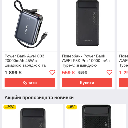
Power Bank Awei C03
Повербанк Power Bank
Пове
20000mAh 45W зі
AWEI P5K Pro 10000 mAh
AWEI
швидкою зарядкою та
Type-C зі швидкою
Type
вбудованими кабелями
зарядкою (Чорний)
заря
1 899
559
1 2
₴
₴
919 ₴
Type-C/Lightning (Чорний)
Купити
Купити
Акційні пропозиції та новинки
–39%
–8%