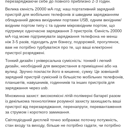
перезаряджаючи себе до повного приблизно 2-3 годин.
Велика ємність 20000 мА·год: наш портативний зарядний
пристрій для мобільних телефонів зі швидким заряджанням
обладнаний двома вихідними портами USB, одним вихідним/
вхідним портом типу c та одним мікровхідним портом, що
підтримує одночасне заряджання 3 пристроїв. Ємність 20000
мА·год може підтримувати заряджання телефона не менш
ніж 3-5 разів, підходить для бізнесу, подорожей, прогулянок,
вам не потрібно турбуватися про те, що ваші електронні
пристрої розряджені.
Тонкий дизайн і універсальна сумісність: тонкий і легкий
дизайн, необхідний для використання в приміщенні або на
вулиці. Зручно покласти його в кишеню, сумку. Це зовнішній
зарядний пристрій сумісний із більшістю мобільних телефонів,
планшетів, навушників, годинників та інших пристроїв для
заряджання через usb.
Множинна захист: високоякісні літій-полімерні батареї разом
із декількома технологіями розумної захисту захищають ваші
пристрої від перезаряджання, перенапруги, перевантаження
за струмом і короткого замикання.
Світлодіодний дисплей точно зображає поточну потужність,
стан входу та виходу, більше не потрібно гадати, чи потрібно