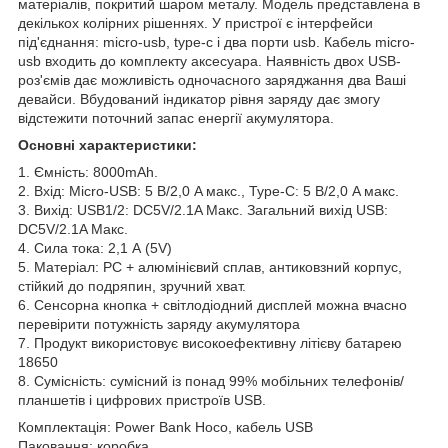
матеріалів, покритий шаром металу. Модель представлена в
декількох колірних рішеннях. У пристрої є інтерфейси
під'єднання: micro-usb, type-c і два порти usb. Кабель micro-
usb входить до комплекту аксесуара. Наявність двох USB-
роз'ємів дає можливість одночасного заряджання два Ваші
девайси. Вбудований індикатор рівня заряду дає змогу
відстежити поточний запас енергії акумулятора.
Основні характеристики:
1. Ємність: 8000mAh.
2. Вхід: Micro-USB: 5 В/2,0 A макс., Type-C: 5 В/2,0 A макс.
3. Вихід: USB1/2: DC5V/2.1A Макс. Загальний вихід USB:
DC5V/2.1A Макс.
4. Сила тока: 2,1 А (5V)
5. Матеріал: PC + алюмінієвий сплав, антиковзний корпус,
стійкий до подряпин, зручний хват.
6. Сенсорна кнопка + світлодіодний дисплей можна вчасно
перевірити потужність заряду акумулятора
7. Продукт використовує високоефективну літієву батарею
18650
8. Сумісність: сумісний із понад 99% мобільних телефонів/
планшетів і цифрових пристроїв USB.
Комплектація: Power Bank Hoco, кабель USB
Паковання: коробка