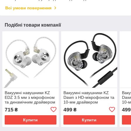
Всі умови повернення
Подібні товари компанії
Вакуумні навушники KZ
Вакуумні навушники KZ
Ваку
EDZ 3.5 мм з мікрофоном
Dawn з HD-мікрофоном та
Dawn
та динамічним драйвером
10-мм драйвером
10-
ультраширокої частоти
(Чорний)
(Чор
715
499
499
₴
₴
(Білий)
Купити
Купити