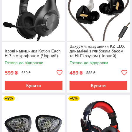
Вакуумні навушники KZ EDX
Ігрові навушники Kotion Each
динамічні з глибоким басом
H-7 з мікрофоном (Чорний)
та Hi-Fi звуком (Чорний)
Готово до відправки
Готово до відправки
599
489
₴
₴
689 ₴
555 ₴
Купити
Купити
–9%
–8%