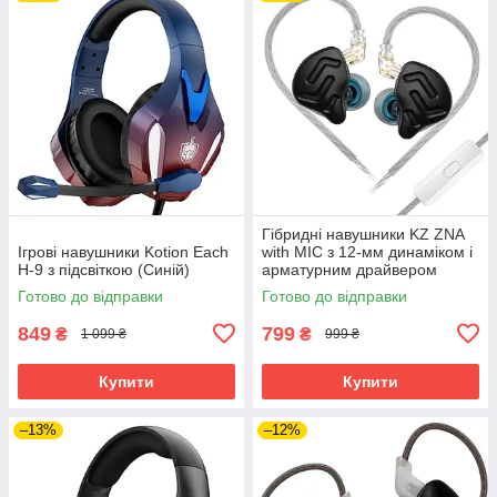
Гібридні навушники KZ ZNA
Ігрові навушники Kotion Each
with MIC з 12-мм динаміком і
H-9 з підсвіткою (Синій)
арматурним драйвером
(Чорний)
Готово до відправки
Готово до відправки
849
799
₴
₴
1 099 ₴
999 ₴
Купити
Купити
–13%
–12%