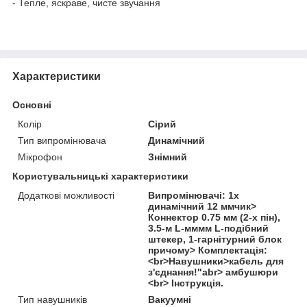
- Тепле, яскраве, чисте звучання
Характеристики
Основні
Колір
Сірий
Тип випромінювача
Динамічний
Мікрофон
Знімний
Користувальницькі характеристики
Додаткові можливості
Випромінювачі: 1x
динамічний 12 ммчик>
Коннектор 0.75 мм (2-х пін),
3.5-м L-мммм L-подібний
штекер, 1-гарнітурний блок
причому> Комплектація:
<br>Навушники>кабель для
з'єднання!"abr> амбушюри
<br> Інструкція.
Тип навушників
Вакуумні