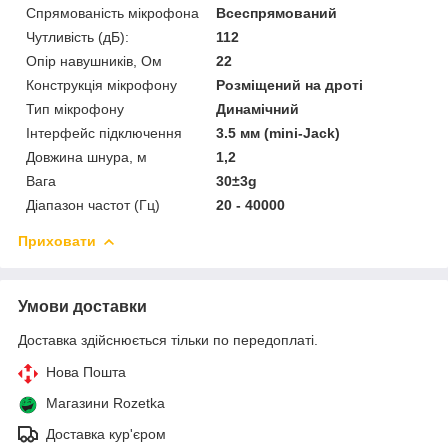
Спрямованість мікрофона
Всеспрямований
Чутливість (дБ):
112
Опір навушників, Ом
22
Конструкція мікрофону
Розміщений на дроті
Тип мікрофону
Динамічний
Інтерфейс підключення
3.5 мм (mini-Jack)
Довжина шнура, м
1,2
Вага
30±3g
Діапазон частот (Гц)
20 - 40000
Приховати
Умови доставки
Доставка здійснюється тільки по передоплаті.
Нова Пошта
Магазини Rozetka
Доставка кур'єром