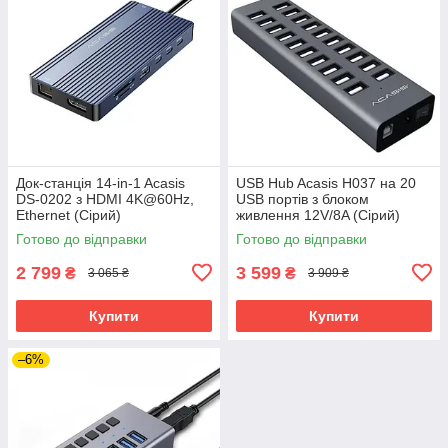
Док-станція 14-in-1 Acasis
USB Hub Acasis H037 на 20
DS-0202 з HDMI 4K@60Hz,
USB портів з блоком
Ethernet (Сірий)
живлення 12V/8A (Сірий)
Готово до відправки
Готово до відправки
2 799
3 599
₴
₴
3 065 ₴
3 909 ₴
Купити
Купити
–6%