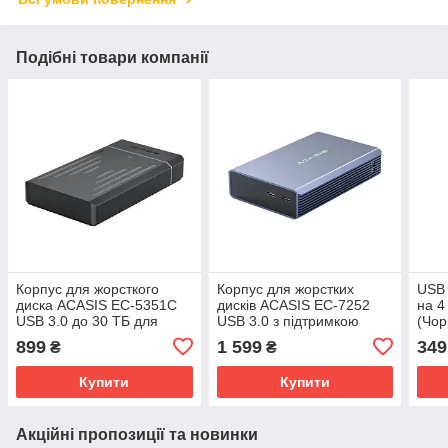
Подібні товари компанії
Корпус для жорсткого
Корпус для жорстких
USB 
диска ACASIS EC-5351C
дисків ACASIS EC-7252
на 4
USB 3.0 до 30 ТБ для
USB 3.0 з підтримкою
(Чор
SATA 2,5/3,5 дюйма
RAID до 12 ТБ для SATA
899
1 599
349
₴
₴
(Чорний)
HDD/SSD 2,5 дюйма
(Синій)
Купити
Купити
Акційні пропозиції та новинки