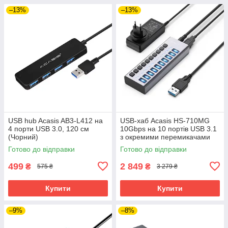
–13%
–13%
USB hub Acasis AB3-L412 на
USB-хаб Acasis HS-710MG
4 порти USB 3.0, 120 см
10Gbps на 10 портів USB 3.1
(Чорний)
з окремими перемикачами
(Сірий)
Готово до відправки
Готово до відправки
499
2 849
₴
₴
575 ₴
3 279 ₴
Купити
Купити
–9%
–8%