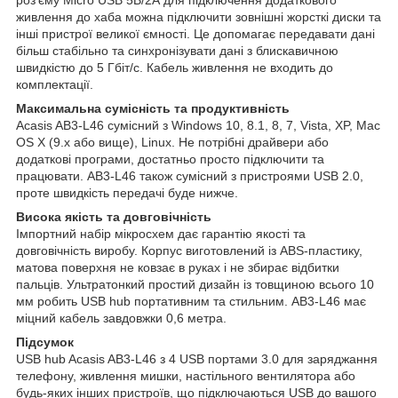
живлення до хаба можна підключити зовнішні жорсткі диски та
інші пристрої великої ємності. Це допомагає передавати дані
більш стабільно та синхронізувати дані з блискавичною
швидкістю до 5 Гбіт/с. Кабель живлення не входить до
комплектації.
Максимальна сумісність та продуктивність
Acasis AB3-L46 сумісний з Windows 10, 8.1, 8, 7, Vista, XP, Mac
OS X (9.x або вище), Linux. Не потрібні драйвери або
додаткові програми, достатньо просто підключити та
працювати. AB3-L46 також сумісний з пристроями USB 2.0,
проте швидкість передачі буде нижче.
Висока якість та довговічність
Імпортний набір мікросхем дає гарантію якості та
довговічність виробу. Корпус виготовлений із ABS-пластику,
матова поверхня не ковзає в руках і не збирає відбитки
пальців. Ультратонкий простий дизайн із товщиною всього 10
мм робить USB hub портативним та стильним. AB3-L46 має
міцний кабель завдовжки 0,6 метра.
Підсумок
USB hub Acasis AB3-L46 з 4 USB портами 3.0 для заряджання
телефону, живлення мишки, настільного вентилятора або
будь-яких інших пристроїв, що підключаються USB до вашого