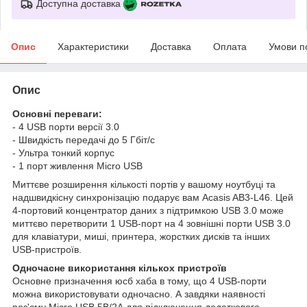
Доступна доставка
Опис
Характеристики
Доставка
Оплата
Умови п
Опис
Основні переваги:
- 4 USB порти версії 3.0
- Швидкість передачі до 5 Гбіт/с
- Ультра тонкий корпус
- 1 порт живлення Micro USB
Миттєве розширення кількості портів у вашому ноутбуці та
надшвидкісну синхронізацію подарує вам Acasis AB3-L46. Цей
4-портовий концентратор даних з підтримкою USB 3.0 може
миттєво перетворити 1 USB-порт на 4 зовнішні порти USB 3.0
для клавіатури, миші, принтера, жорстких дисків та інших
USB-пристроїв.
Одночасне використання кількох пристроїв
Основне призначення юсб хаба в тому, що 4 USB-порти
можна використовувати одночасно. А завдяки наявності
роз'єму Micro USB 5В/2А для підключення додаткового