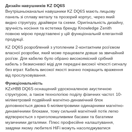
Дизайн навушників KZ DQ6S
Внутрішньоканальні навушники KZ DQ6S мають лицьову
панель зі сплаву металу та прозорий корпус, через який
видно структуру, драйвери та схеми. Оригінальність дизайну,
зручність носіння та естетика бренду Knowledge Zenith
повною мірою представлені у цій функціональній елегантній
продукції.
KZ DQ6S розроблений з утопленим 2-контактним роз'ємом
власної розробки, який може працювати довше за звичайний
роз'єм. Для кабелю було обрано високоякісний срібний
кабель з безкисневої міді для передачі високої чіткості сигналу
без втрат. Кабель високої якості значно покращить враження
від прослуховування.
Функціональність
KZxHBB DQ6S оснащений удосконаленою акустичною
структурою, а також технологією поділу фізичних частот. 10-
міліметровий подвійний магнітно-динамічний блок
доповнюється двома 6-міліметровими одинарними магнітно-
динамічними блоками, тому сильний магнітний потік легко
відтворюється з приголомшливими басами та багатими
музичними деталями. Плюс професійне налаштування,
завдяки якому любителі HiFi можуть насолоджуватися