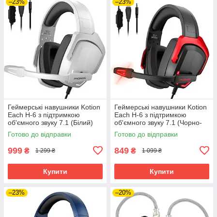
–23%
–23%
Геймерські навушники Kotion
Геймерські навушники Kotion
Each H-6 з підтримкою
Each H-6 з підтримкою
об'ємного звуку 7.1 (Білий)
об'ємного звуку 7.1 (Чорно-
червоний)
Готово до відправки
Готово до відправки
999
849
₴
₴
1 299 ₴
1 099 ₴
Купити
Купити
–23%
–20%