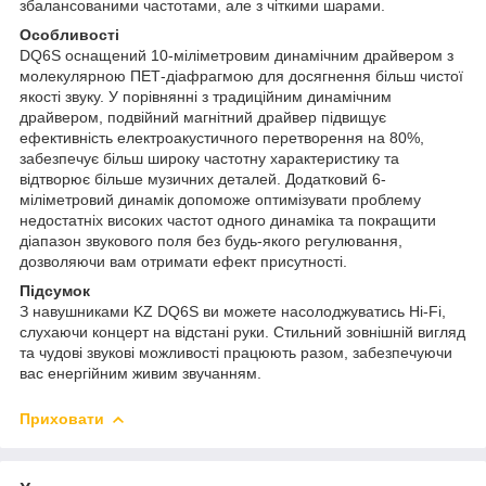
збалансованими частотами, але з чіткими шарами.
Особливості
DQ6S оснащений 10-міліметровим динамічним драйвером з
молекулярною ПЕТ-діафрагмою для досягнення більш чистої
якості звуку. У порівнянні з традиційним динамічним
драйвером, подвійний магнітний драйвер підвищує
ефективність електроакустичного перетворення на 80%,
забезпечує більш широку частотну характеристику та
відтворює більше музичних деталей. Додатковий 6-
міліметровий динамік допоможе оптимізувати проблему
недостатніх високих частот одного динаміка та покращити
діапазон звукового поля без будь-якого регулювання,
дозволяючи вам отримати ефект присутності.
Підсумок
З навушниками KZ DQ6S ви можете насолоджуватись Hi-Fi,
слухаючи концерт на відстані руки. Стильний зовнішній вигляд
та чудові звукові можливості працюють разом, забезпечуючи
вас енергійним живим звучанням.
Приховати