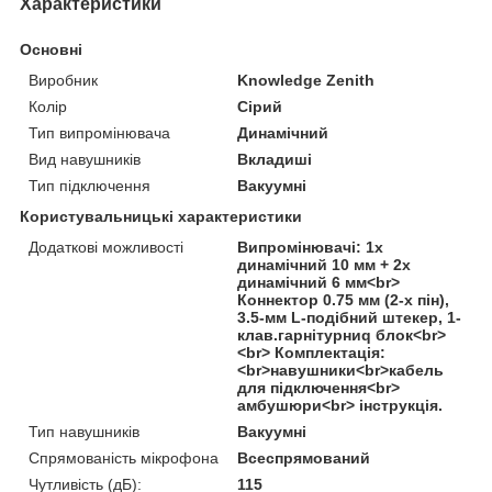
Характеристики
Основні
Виробник
Knowledge Zenith
Колір
Сірий
Тип випромінювача
Динамічний
Вид навушників
Вкладиші
Тип підключення
Вакуумні
Користувальницькі характеристики
Додаткові можливості
Випромінювачі: 1x
динамічний 10 мм + 2x
динамічний 6 мм<br>
Коннектор 0.75 мм (2-х пін),
3.5-мм L-подібний штекер, 1-
клав.гарнітурниq блок<br>
<br> Комплектація:
<br>навушники<br>кабель
для підключення<br>
амбушюри<br> інструкція.
Тип навушників
Вакуумні
Спрямованість мікрофона
Всеспрямований
Чутливість (дБ):
115