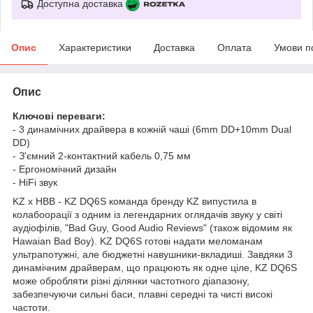
Доступна доставка
Опис
Характеристики
Доставка
Оплата
Умови п
Опис
Ключові переваги:
- 3 динамічних драйвера в кожній чаші (6mm DD+10mm Dual
DD)
- З'ємний 2-контактний кабель 0,75 мм
- Ергономічний дизайн
- HiFi звук
KZ x HBB - KZ DQ6S команда бренду KZ випустила в
колабоорації з одним із легендарних оглядачів звуку у світі
аудіофілів, "Bad Guy, Good Audio Reviews" (також відомим як
Hawaian Bad Boy). KZ DQ6S готові надати меломанам
ультрапотужні, але бюджетні навушники-вкладиші. Завдяки 3
динамічним драйверам, що працюють як одне ціле, KZ DQ6S
може обробляти різні ділянки частотного діапазону,
забезпечуючи сильні баси, плавні середні та чисті високі
частоти.