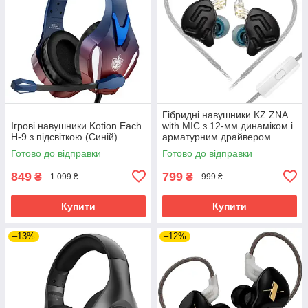
Гібридні навушники KZ ZNA
Ігрові навушники Kotion Each
with MIC з 12-мм динаміком і
H-9 з підсвіткою (Синій)
арматурним драйвером
(Чорний)
Готово до відправки
Готово до відправки
849
799
₴
₴
1 099 ₴
999 ₴
Купити
Купити
–13%
–12%