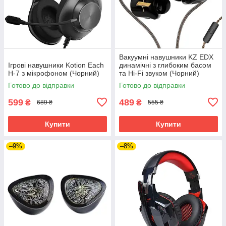
Вакуумні навушники KZ EDX
Ігрові навушники Kotion Each
динамічні з глибоким басом
H-7 з мікрофоном (Чорний)
та Hi-Fi звуком (Чорний)
Готово до відправки
Готово до відправки
599
489
₴
₴
689 ₴
555 ₴
Купити
Купити
–9%
–8%