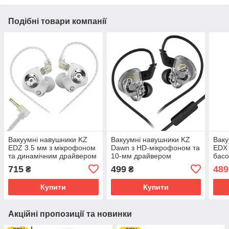
Подібні товари компанії
Вакуумні навушники KZ
Вакуумні навушники KZ
Ваку
EDZ 3.5 мм з мікрофоном
Dawn з HD-мікрофоном та
EDX 
та динамічним драйвером
10-мм драйвером
басо
ультраширокої частоти
(Чорний)
(Чор
715
499
489
₴
₴
(Білий)
Купити
Купити
Акційні пропозиції та новинки