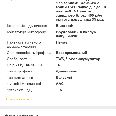
Час зарядки: близько 2
годин.<br> Радіус дії: до 10
метрів<br> Ємність
зарядного блоку 400 мАч,
ємність навушника 35 маг.
Інтерфейс підключення
Bluetooth
Конструкція мікрофону
Вбудований в корпус
навушників
Наявність активного
Немає
шумозаглушення
Спрямованість мікрофона
Всеспрямований
Особливості
TWS, Чохол-акумулятор
Опір навушників, Ом
16
Тип мікрофону
Динамічний
Тип навушників
Вакуумні
Функції і можливості
AAC
Чутливість (дБ):
115
Приховати