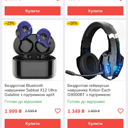
Купити
Купити
–23%
–16%
Бездротові Bluetooth
Бездротові геймерські
навушники Sabbat X12 Ultra
навушники Kotion Each
Galaline з підтримкою aptX
G9000BT з підтримкою
(Синій)
об'ємного звуку 7.1 Stereo
Готово до відправки
Готово до відправки
Sound (Чорно-синій)
1 999
1 349
₴
₴
2 599 ₴
1 609 ₴
Купити
Купити