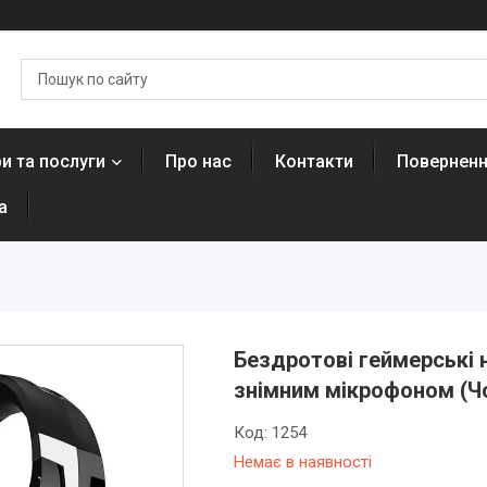
и та послуги
Про нас
Контакти
Поверненн
а
Бездротові геймерські 
знімним мікрофоном (Чо
Код:
1254
Немає в наявності