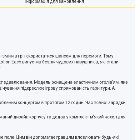
Інформація для замовлення
зміни в грі і скористатися шансом для перемоги. Тому
otion Each випустив безліч чудових навушників, які стали
!
ект здавлювання. Модель оснащена еластичним оголів'ям, яке
ічування підкреслює ігрову спрямованість гарнітури. А
бленим концертом в протягом 12 годин. Час повної зарядки
иманий дизайн корпусу та додав у комплект м'який чохол для
ове поле. Цим він допомагає гравцям вловлювати будь-які