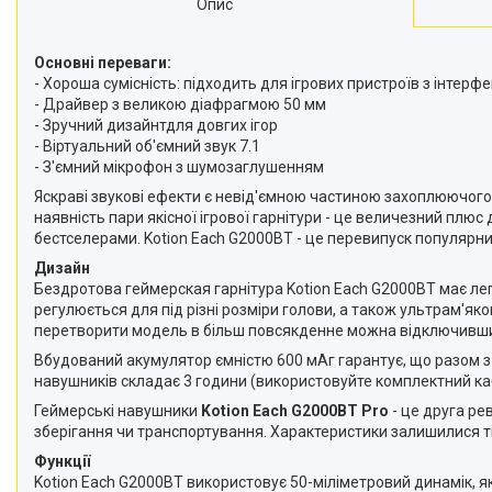
Опис
Основні переваги:
- Хороша сумісність: підходить для ігрових пристроїв з інтерф
- Драйвер з великою діафрагмою 50 мм
- Зручний дизайнтдля довгих ігор
- Віртуальний об'ємний звук 7.1
- З'ємний мікрофон з шумозаглушенням
Яскраві звукові ефекти є невід'ємною частиною захоплюючого 
наявність пари якісної ігрової гарнітури - це величезний плюс
бестселерами. Kotion Each G2000BT - це перевипуск популярн
Дизайн
Бездротова геймерская гарнітура Kotion Each G2000BT має ле
регулюється для під різні розміри голови, а також ультрам'я
перетворити модель в більш повсякденне можна відключивши 
Вбудований акумулятор ємністю 600 мАг гарантує, що разом 
навушників складає 3 години (використовуйте комплектний ка
Геймерські навушники
Kotion Each G2000BT Pro
- це друга р
зберігання чи транспортування. Характеристики залишилися ті 
Функції
Kotion Each G2000BT використовує 50-міліметровий динамік, я