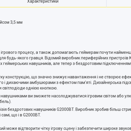
Характеристики
ейсом 3,5 мм
ігрового процесу, а також допомагають геймерам почути найменші 
 для будь-якого гравця. Відомий виробник периферійних пристроїв K
их геймерських навушників, але тепер з бездротовим підключенням
гку конструкцію, що значно знижує навантаження і не створює еф
кого і дихаючими амбушюрами з ефектом пам'яті. Дизайнерська підсв
світлодіоди однією кнопкою.
з навушниками ви зможете насолоджуватися ігровим світом або улю
бель).
евізія бездротових навушників G2000BT. Виробник зробив більш стр
самі, що і в
G2000BT.
кий може відтворити чітку ігрову сцену і забезпечити широке звук