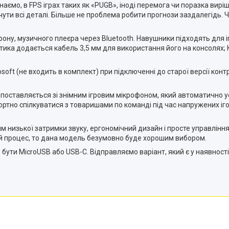
 знаємо, в FPS іграх таких як «PUGB», іноді перемога чи поразка вир
и всі деталі. Більше не проблема робити прогнози заздалегідь. Чу
у, музичного плеєра через Bluetooth. Навушники підходять для ігр
стика додається кабель 3,5 мм для використання його на консолях;
oft (не входить в комплект) при підключенні до старої версії конт
оставляється зі знімним ігровим мікрофоном, який автоматично ус
тно спілкуватися з товаришами по команді під час напружених іго
им низької затримки звуку, ергономічний дизайн і просте управління
вий процес, то дана модель безумовно буде хорошим вибором.
ути MicroUSB або USB-C. Відправляємо варіант, який є у наявності