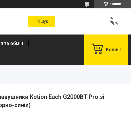
Кошик
я та обмін
Кошик
навушники Kotion Each G2000BT Pro зі
рно-синій)