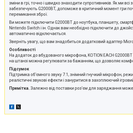
зміни в грі, точно і швидко знаходити супротивників. Як ми всі
забезпечують G2000BT, допоможе в критичний момент гри почут
перемикання зброї.
Ви можете підключити G2000BT до ноутбука, планшету, смартфон
Nintendo Switch і ін. Однак вам необхідно підключити до джой
автоматично відключається.
Зверніть увагу, що вам знадобиться додатковий адаптер Micros
Особливості
На додаток до вбудованого мікрофона, KOTION EACH G2000BT п
на штанзі можна регулювати за бажанням, що дозволяє комфор
Підсумок
Підтримка об'ємного звуку 7.1, знімний гнучкий мікрофон, реж
реалістичні звукові ефекти і зануритися в захоплюючий ігро
Примітка.
Залежно від поставки роз'єм для заряджання може б