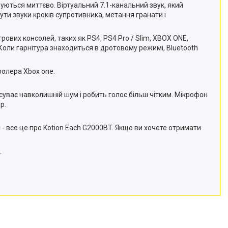
ішуються миттєво. Віртуальний 7.1-канальний звук, який
ти звуки кроків супротивника, метання гранати і
ових консолей, таких як PS4, PS4 Pro / Slim, XBOX ONE,
 Коли гарнітура знаходиться в дротовому режимі, Bluetooth
ролера Xbox one.
уває навколишній шум і робить голос більш чітким. Мікрофон
р.
 - все це про Kotion Each G2000BT. Якщо ви хочете отримати
.