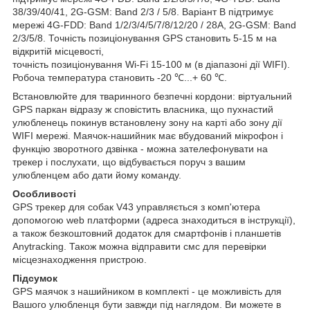
38/39/40/41, 2G-GSM: Band 2/3 / 5/8. Варіант B підтримує
мережі 4G-FDD: Band 1/2/3/4/5/7/8/12/20 / 28A, 2G-GSM: Band
2/3/5/8. Точність позиціонування GPS становить 5-15 м на
відкритій місцевості,
точність позиціонування Wi-Fi 15-100 м (в діапазоні дії WIFI).
Робоча температура становить -20 ℃...+ 60 ℃.
Встановлюйте для тваринного безпечні кордони: віртуальний
GPS паркан відразу ж сповістить власника, що пухнастий
улюбленець покинув встановлену зону на карті або зону дії
WIFI мережі. Маячок-нашийник має вбудований мікрофон і
функцію зворотного дзвінка - можна зателефонувати на
трекер і послухати, що відбувається поруч з вашим
улюбленцем або дати йому команду.
Особливості
GPS трекер для собак V43 управляється з комп'ютера
допомогою web платформи (адреса знаходиться в інструкції),
а також безкоштовний додаток для смартфонів і планшетів
Anytracking. Також можна відправити смс для перевірки
місцезнаходження пристрою.
Підсумок
GPS маячок з нашийником в комплекті - це можливість для
Вашого улюбленця бути завжди під наглядом. Ви можете в