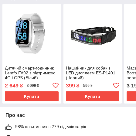
Дитячий смарт-годинник
Нашийник для собак з
Маса
Lemfo FA92 з підтримкою
LED дисплеєм ES-P1401
Boos
4G і GPS (Білий)
(Чорний)
перк
техн
2 649
399
3 1
₴
₴
3 099 ₴
599 ₴
(Чор
Купити
Купити
Про нас
98% позитивних з 279 відгуків за рік