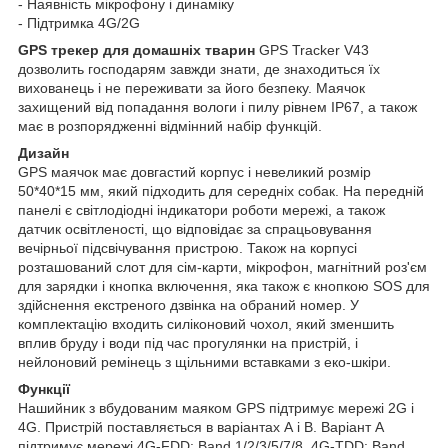
- Наявність мікрофону і динаміку
- Підтримка 4G/2G
GPS трекер для домашніх тварин
GPS Tracker V43
дозволить господарям завжди знати, де знаходиться їх
вихованець і не переживати за його безпеку. Маячок
захищений від попадання вологи і пилу рівнем IP67, а також
має в розпорядженні відмінний набір функцій.
Дизайн
GPS маячок має довгастий корпус і невеликий розмір
50*40*15 мм, який підходить для середніх собак. На передній
панелі є світлодіодні індикатори роботи мережі, а також
датчик освітленості, що відповідає за спрацьовування
вечірньої підсвічування пристрою. Також на корпусі
розташований слот для сім-карти, мікрофон, магнітний роз'єм
для зарядки і кнопка включення, яка також є кнопкою SOS для
здійснення екстреного дзвінка на обраний номер. У
комплектацію входить силіконовий чохол, який зменшить
вплив бруду і води під час прогулянки на пристрій, і
нейлоновий ремінець з щільними вставками з еко-шкіри.
Функції
Нашийник з вбудованим маяком GPS підтримує мережі 2G і
4G. Пристрій поставляється в варіантах А і В. Варіант A
підтримує мережі 4G-FDD: Band 1/2/3/5/7/8, 4G-TDD: Band