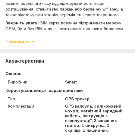
режимі реального часу відслідковувати його місце
розташування, ставити гео паркан або безпечну wifi зону, а
також відстежувати історію переміщень свого тваринного.
Зверніть увагу!
SIM карта повинна підтримувати мережу
GSM, бути без PIN коду і з позитивним грошовим балансом.
Приховати
Характеристики
Основні
Виробник
Smart
Користувальницькі характеристики
Тип
GPS трекер
Комплектація
GPS капсула, силіконовий
чохол, магнітний зарядний
кабель, інструкція з
експлуатації, 2 запасних
гвинта, 1 викрутка, 1
скріпка, 1 нашийник.