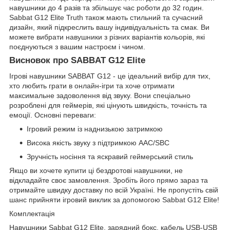
навушники до 4 разів та збільшує час роботи до 32 годин.
Sabbat G12 Elite Truth також мають стильний та сучасний
дизайн, який підкреслить вашу індивідуальність та смак. Ви
можете вибрати навушники з різних варіантів кольорів, які
поєднуються з вашим настроєм і чином.
Висновок про SABBAT G12 Elite
Ігрові навушники SABBAT G12 - це ідеальний вибір для тих,
хто любить грати в онлайн-ігри та хоче отримати
максимальне задоволення від звуку. Вони спеціально
розроблені для геймерів, які цінують швидкість, точність та
емоції. Основні переваги:
Ігровий режим із наднизькою затримкою
Висока якість звуку з підтримкою AAC/SBC
Зручність носіння та яскравий геймерський стиль
Якщо ви хочете купити ці бездротові навушники, не
відкладайте своє замовлення. Зробіть його прямо зараз та
отримайте швидку доставку по всій Україні. Не пропустіть свій
шанс прийняти ігровий виклик за допомогою Sabbat G12 Elite!
Комплектація
Навушники Sabbat G12 Elite, зарядний бокс, кабель USB-USB