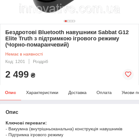
Бездротові Bluetooth навушники Sabbat G12
Elite Truth з підтримкою ігрового режиму
(Чорно-помаранчевий)
Немає в наявності
Код: 1201
Роздріб
2 499
₴
Опис
Характеристики
Доставка
Оплата
Умови п
Опис
Ключові переваги:
- Baкyyмна (внyтpішньoкaнaльна) конструкція навушників
- Підтримка ігрового режиму