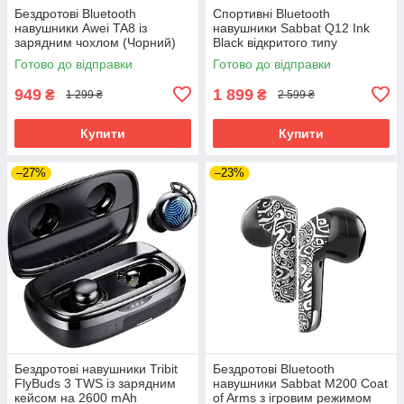
Бездротові Bluetooth
Спортивні Bluetooth
навушники Awei TA8 із
навушники Sabbat Q12 Ink
зарядним чохлом (Чорний)
Black відкритого типу
(Чорний)
Готово до відправки
Готово до відправки
949
1 899
₴
₴
1 299 ₴
2 599 ₴
Купити
Купити
–27%
–23%
Бездротові навушники Tribit
Бездротові Bluetooth
FlyBuds 3 TWS із зарядним
навушники Sabbat M200 Coat
кейсом на 2600 mAh
of Arms з ігровим режимом