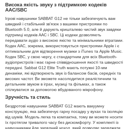
Висока якість звуку з підтримкою кодеків
AAC/SBC
Ігрові навушники SABBAT G12 не тільки забезпечують вам
швидкий і стабільний зв'язок з вашими пристроями по
Bluetooth 5.0, але й дарують кришталево чистий звук завдяки
підтримці кодеків AAC і SBC. Ці кодеки дозволяють
передавати аудіо з високою якістю та мінімальними втратами.
Кодек AAC, зокрема, використовується пристроями Apple і є
оптимальним для відтворення музики з iTunes та Apple Music.
Кодек SBC, у свою чергу, є стандартним для всіх Bluetooth-
аудіопристроїв і має гарне співвідношення якості та швидкості
передачі. Sabbat G12 Elite Truth мають потужні 10-мм
динаміки, які відтворюють звук із балансом басів, середніх та
високих частот. Ви зможете насолодитися реалістичним та
детальним звуком в іграх, музиці та фільмах, а також
спілкуватися за допомогою вбудованого мікрофону.
Зручність та стиль
Бездротові навушники SABBAT G12 мають вакуумну
конструкцію, яка забезпечує гарну посадку у вухах та ізоляцію
від шумів. Модель легка та компактна, тому ви можете носити
їх протягом тривалого часу без дискомфорту. У комплекті із
навушниками йде зарядний чохол, який дозволяє заряджати