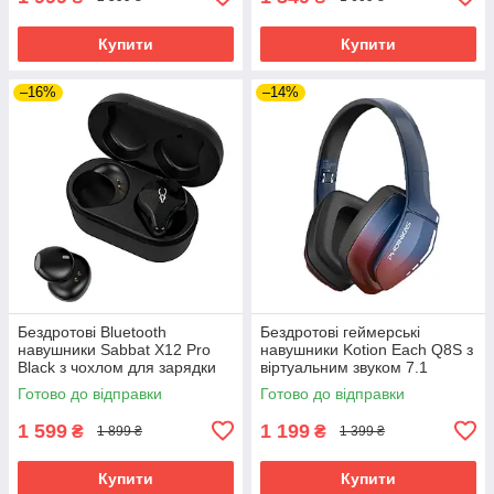
Купити
Купити
–16%
–14%
Бездротові Bluetooth
Бездротові геймерські
навушники Sabbat X12 Pro
навушники Kotion Each Q8S з
Black з чохлом для зарядки
віртуальним звуком 7.1
750 мАг (Чорний)
(Червоно-синій)
Готово до відправки
Готово до відправки
1 599
1 199
₴
₴
1 899 ₴
1 399 ₴
Купити
Купити