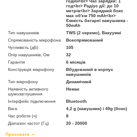
годин<br> Час зарядки: 1
год<br> Радіус дії: до 10
метрів<br> Зарядний бокс
має об'єм 750 mAh<br>
Ємність батареї навушника -
50mAh
Тип навушників
TWS (2 окремо), Вакуумні
Спрямованість мікрофона
Всеспрямований
Чутливість (дБ):
105
Опір навушників, Ом
32
Гарантія
6 місяців
Конструкція мікрофону
Вбудований в корпус
навушників
Тип мікрофону
Динамічний
Наявність активного
Немає
шумозаглушення
Інтерфейс підключення
Bluetooth
Вага
4,2 g (навушник) і 49g (бокс)
Час роботи (ч)
8
Діапазон частот (Гц)
20 - 20000
Приховати