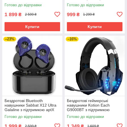
(Чорний)
(Чорно-білий)
Готово до відправки
Готово до відправки
1 899
999
₴
₴
2 599 ₴
1 299 ₴
Купити
Купити
–23%
–16%
Бездротові Bluetooth
Бездротові геймерські
навушники Sabbat X12 Ultra
навушники Kotion Each
Galaline з підтримкою aptX
G9000BT з підтримкою
(Синій)
об'ємного звуку 7.1 Stereo
Готово до відправки
Готово до відправки
Sound (Чорно-синій)
1 999
1 349
₴
₴
2 599 ₴
1 609 ₴