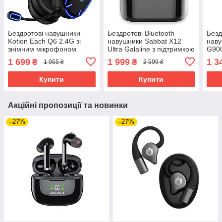
Бездротові навушники
Бездротові Bluetooth
Безд
Kotion Each Q6 2.4G зі
навушники Sabbat X12
наву
знімним мікрофоном
Ultra Galaline з підтримкою
G900
(Чорно-синій)
aptX (Синій)
об'є
1 699
1 999
1 3
₴
₴
1 955 ₴
2 599 ₴
Soun
Купити
Купити
Акційні пропозиції та новинки
–27%
–27%