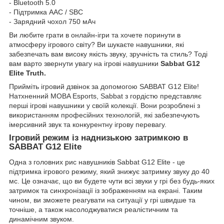
- Bluetooth 5.0
- Підтримка AAC / SBC
- Зарядний чохол 750 мАч
Ви любите грати в онлайн-ігри та хочете поринути в
атмосферу ігрового світу? Ви шукаєте навушники, які
забезпечать вам високу якість звуку, зручність та стиль? Тоді
вам варто звернути увагу на ігрові навушники
Sabbat G12
Elite Truth.
Прийміть ігровий дзвінок за допомогою SABBAT G12 Elite!
Натхненний MOBA Esports, Sabbat з гордістю представляє
перші ігрові навушники у своїй колекції. Вони розроблені з
використанням професійних технологій, які забезпечують
імерсивний звук та конкурентну ігрову перевагу.
Ігровий режим із наднизькою затримкою в
SABBAT G12 Elite
Одна з головних рис навушників Sabbat G12 Elite - це
підтримка ігрового режиму, який знижує затримку звуку до 40
мс. Це означає, що ви будете чути всі звуки у грі без будь-яких
затримок та синхронізації із зображенням на екрані. Таким
чином, ви зможете реагувати на ситуації у грі швидше та
точніше, а також насолоджуватися реалістичним та
динамічним звуком.