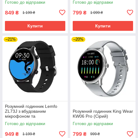
Готово до відправки
Готово до відправки
849
799
₴
₴
1 199 ₴
1 099 ₴
Купити
Купити
–21%
–20%
Розумний годинник Lemfo
ZL73J з вбудованим
Розумний годинник King Wear
мікрофоном та
KW06 Pro (Сірий)
пульсоксиметром (Чорний)
Готово до відправки
Готово до відправки
949
799
₴
₴
1 199 ₴
999 ₴