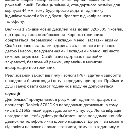
рожевий, синій. Ремінець знімний, стандартного розміру для
корпусів 44 мм, тому буде просто додати годиннику
індивідуальності або підібрати браслет під колір вашого
телефону.
Великий 1.75-дюймовий дисплей має дозвіл 320x385 пікселів,
що гарантує якісне зображення. Коронка годинника
обертається, перемикаючи вкладки меню і заставки екрану.
Свайп вправо з заставки відкриває спліт-меню з поточною
датою і часом, повідомленнями і вкладками меню, які часто
використовуються. Свайп вниз відкриває настройки
яскравості, беззвучний режим, управління музикою і
інформацію про годинник.
Реалізований захист від пилу і вологи IP67, здатний запобігти
попадання бризок води і поту всередину пристрою. Приймати
душ і занурювати смарт годинник в воду не допускається.
Функції
Для більшої продуктивності розумний годинник працює на
процесорі Realtek 8762DK з передовими датчиками, в тому
числі BD1662, який відповідає за вимір пульсу. Легка вібрація
нагадає про необхідність розім'ятися, нове повідомлення або
дзвінок на телефон, який щойно надійшов. До речі, ви можете
відповісти на виклик прямо з зап'ястя, тому як в годиннику є