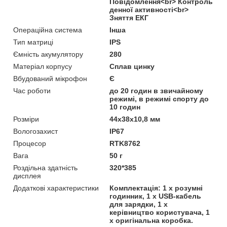
Повідомлення<br> Контроль
денної активності<br>
Зняття ЕКГ
Операційна система
Інша
Тип матриці
IPS
Ємність акумулятору
280
Матеріал корпусу
Сплав цинку
Вбудований мікрофон
Є
Час роботи
до 20 годин в звичайному
режимі, в режимі спорту до
10 годин
Розміри
44x38x10,8 мм
Вологозахист
IP67
Процесор
RTK8762
Вага
50 г
Роздільна здатність
320*385
дисплея
Додаткові характеристики
Комплектація: 1 x розумні
годинник, 1 x USB-кабель
для зарядки, 1 x
керівництво користувача, 1
x оригінальна коробка.