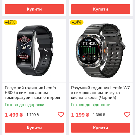
Купити
Купити
–17%
–14%
Розумний годинник Lemfo
Розумний годинник Lemfo W7
E600 з вимірюванням
з вимірюванням тиску та
температури і кисню в крові
кисню в крові (Чорний)
(Чорний)
Готово до відправки
Готово до відправки
1 499
1 199
₴
₴
1 799 ₴
1 399 ₴
Купити
Купити