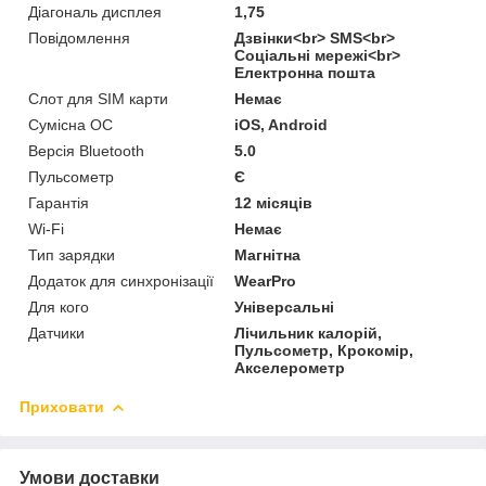
Діагональ дисплея
1,75
Повідомлення
Дзвінки<br> SMS<br>
Соціальні мережі<br>
Електронна пошта
Слот для SIM карти
Немає
Сумісна ОС
iOS, Android
Версія Bluetooth
5.0
Пульсометр
Є
Гарантія
12 місяців
Wi-Fi
Немає
Тип зарядки
Магнітна
Додаток для синхронізації
WearPro
Для кого
Універсальні
Датчики
Лічильник калорій,
Пульсометр, Крокомір,
Акселерометр
Приховати
Умови доставки