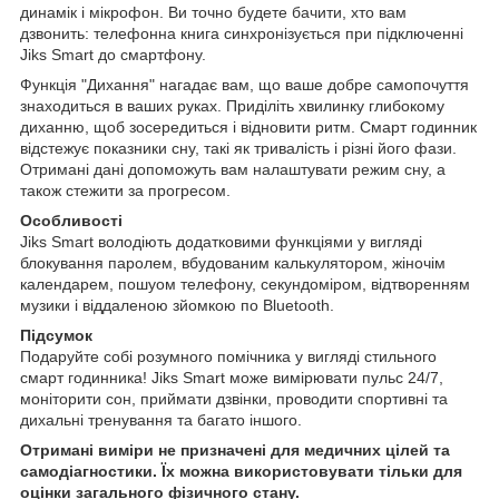
динамік і мікрофон. Ви точно будете бачити, хто вам
дзвонить: телефонна книга синхронізується при підключенні
Jiks Smart до смартфону.
Функція "Дихання" нагадає вам, що ваше добре самопочуття
знаходиться в ваших руках. Приділіть хвилинку глибокому
диханню, щоб зосередиться і відновити ритм. Смарт годинник
відстежує показники сну, такі як тривалість і різні його фази.
Отримані дані допоможуть вам налаштувати режим сну, а
також стежити за прогресом.
Особливості
Jiks Smart володіють додатковими функціями у вигляді
блокування паролем, вбудованим калькулятором, жіночім
календарем, пошуом телефону, секундоміром, відтворенням
музики і віддаленою зйомкою по Bluetooth.
Підсумок
Подаруйте собі розумного помічника у вигляді стильного
смарт годинника! Jiks Smart може вимірювати пульс 24/7,
моніторити сон, приймати дзвінки, проводити спортивні та
дихальні тренування та багато іншого.
Отримані виміри не призначені для медичних цілей та
самодіагностики. Їх можна використовувати тільки для
оцінки загального фізичного стану.