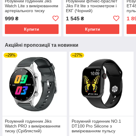
Розумний годинник Jiks
Розумний фітнес-браслет
Розу
Watch Lite з вимірюванням
Jiks Fit lite з тонометром і
ET48
артеріального тиску
ЕКГ (Чорний)
пуль
(Рожевий)
999
1 545
1 8
₴
₴
Купити
Купити
Акційні пропозиції та новинки
–29%
–27%
Розумний годинник Jiks
Розумний годинник NO.1
Watch PRO з вимірюванням
DT100 Pro Silicone з
тиску (Сріблястий)
вимірюванням пульсу
(Чорний)