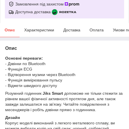
Замовлення під захистом
Доступна доставка
Опис
Характеристики
Доставка
Оплата
Умови п
Опис
Основні переваги:
- Дзвінки по Bluetooth
- Функція ECG
- Відтворення музики через Bluetooth
- Функція вимірювання пульсу
- Віджети швидкого доступу
Розумний годинник
Jiks Smart
допоможе не тільки стежити за
рівнем вашої фізичної активності протягом дня, але також
завжди залишатися на зв'язку. Читайте повідомлення з
месенджерів і робіть дзвінки прямо з годинника.
Дизайн
Корпус моделі виконаний з легкого металевого сплаву, ви
можете вибрати колір на свій смак: чорний, сріблястий,