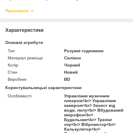
Приховати
Характеристики
Основні атрибути
Тип
Розумні годинники
Матеріал ремінця
Силікон
Колір
Чорний
Стан
Новий
Виробник
BD
Користувальницькі характеристики
Особливості
Управління музичним
плеєром<br> Управління
камерою<br> Захист від
води, пилу<br> Вбудований
мікрофон<br>
Будильник<br> Трекінг
сну<br> Вібромотор<br>
Калькулятор<br>