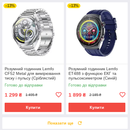
–13%
–13%
Розумний годинник Lemfo
Розумний годинник Lemfo
CF52 Metal для вимірювання
ET488 з функцією ЕКГ та
тиску і пульсу (Сріблястий)
пульсоксиметром (Синій)
Готово до відправки
Готово до відправки
1 299
1 899
₴
₴
1 495 ₴
2 185 ₴
Купити
Купити
Показати ще