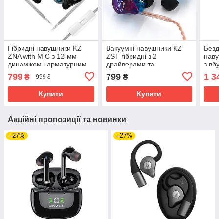
Гібридні навушники KZ
Вакуумні навушники KZ
Безд
ZNA with MIC з 12-мм
ZST гібридні з 2
наву
динаміком і арматурним
драйверами та
з вб
драйвером (Чорний)
мікрофоном
(Біл
799
799
1 3
₴
₴
999 ₴
(Мультиколор)
Купити
Купити
Акційні пропозиції та новинки
–27%
–27%