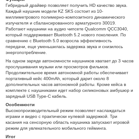
Гибридный драйвер позволяет получить HD качество звука.
Каждый наушник модели KZ SKS состоит из 10-
миллиметрового полимерно-композитного динамического
излучателя и сбалансированного арматурного 30019.
Работают наушники на аудио чипсете Qualcomm QCC3040,
который поддерживает Bluetooth 5.2 нового поколения. По
сравнению с Bluetooth 5.0 возросла эффективность
передачи, еще уменьшилась задержка звука и снизилось
энергопотребление.
На одном заряде автономности наушников хватает до 3 часов
прослушивания музыки или просмотров фильмов.
Продолжительное время автономной работы обеспечивает
портативный кейс 400mAh, который дарит около 8
дополнительных часов автономной работы. Кроме кейса в
комплекте с наушниками идет набор силиконовых амбушюр и
зарядный USB Type-C кабель.
Особенности
Высокопроизводительный режим позволяет наслаждаться
играми и видео с практически нулевой задержкой. Три
касания на сенсорную область наушника запускают игровой
режим для увлекательного мобильного гейминга.
Итог