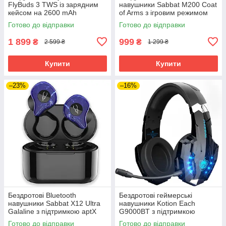
FlyBuds 3 TWS із зарядним
навушники Sabbat M200 Coat
кейсом на 2600 mAh
of Arms з ігровим режимом
(Чорний)
(Чорно-білий)
Готово до відправки
Готово до відправки
1 899
999
₴
₴
2 599 ₴
1 299 ₴
Купити
Купити
–23%
–16%
Бездротові Bluetooth
Бездротові геймерські
навушники Sabbat X12 Ultra
навушники Kotion Each
Galaline з підтримкою aptX
G9000BT з підтримкою
(Синій)
об'ємного звуку 7.1 Stereo
Готово до відправки
Готово до відправки