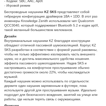
- Кодеки: SBC, AAC, AptX
- Игровой режим
Беспроводные наушники
KZ SKS
представляют собой
гибридную конфигурацию драйверов 1BA + 1DD. В этот раз
инженеры Knowledge Zenith использовали чип Qualcomm
QCC3040, который поддерживает Bluetooth 5.2 и кодек aptX,
такой желанный большинством меломанов.
Дизайн
Внутриканальные наушники KZ благодаря конструкции
обладают отличной пассивной шумоизоляцией. Корпус KZ
SKS разработан в соответствии с формой ушной раковины,
чтобы не только эффективно изолировать часть внешнего
шума, но и достичь максимального удобства ношения.
эффекта пассивного шумоподавления. Надев SKS и
настроившись на комфортное прослушивание обычно
достаточно громкости около 22%, чтобы наслаждаться
музыкой.
Каждый наушник можно использовать по отдельности:
держите один наушник заряженным в футляре, пока
используете другой для прослушивания музыки. Идеально
подходит для безопасного вождения, занятий на улице или
работы, где нельзя терять связь с окружающими.
Функции