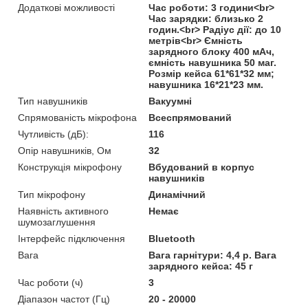
Додаткові можливості
Час роботи: 3 години<br>
Час зарядки: близько 2
годин.<br> Радіус дії: до 10
метрів<br> Ємність
зарядного блоку 400 мАч,
ємність навушника 50 маг.
Розмір кейса 61*61*32 мм;
навушника 16*21*23 мм.
Тип навушників
Вакуумні
Спрямованість мікрофона
Всеспрямований
Чутливість (дБ):
116
Опір навушників, Ом
32
Конструкція мікрофону
Вбудований в корпус
навушників
Тип мікрофону
Динамічний
Наявність активного
Немає
шумозаглушення
Інтерфейс підключення
Bluetooth
Вага
Вага гарнітури: 4,4 р. Вага
зарядного кейса: 45 г
Час роботи (ч)
3
Діапазон частот (Гц)
20 - 20000