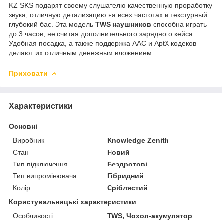
KZ SKS подарят своему слушателю качественную проработку
звука, отличную детализацию на всех частотах и текстурный
глубокий бас. Эта модель
TWS наушников
способна играть
до 3 часов, не считая дополнительного зарядного кейса.
Удобная посадка, а также поддержка AAC и AptX кодеков
делают их отличным денежным вложением.
Приховати
Характеристики
Основні
Виробник
Knowledge Zenith
Стан
Новий
Тип підключення
Бездротові
Тип випромінювача
Гібридний
Колір
Сріблястий
Користувальницькі характеристики
Особливості
TWS, Чохол-акумулятор