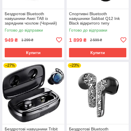
Бездротові Bluetooth
Спортивні Bluetooth
навушники Awei TA8 із
навушники Sabbat Q12 Ink
зарядним чохлом (Чорний)
Black відкритого типу
(Чорний)
Готово до відправки
Готово до відправки
949
1 899
₴
₴
1 299 ₴
2 599 ₴
Купити
Купити
–27%
–23%
Бездротові навушники Tribit
Бездротові Bluetooth