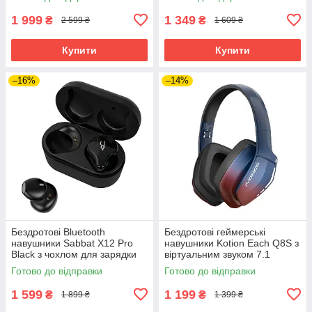
Sound (Чорно-синій)
1 999
1 349
₴
₴
2 599 ₴
1 609 ₴
Купити
Купити
–16%
–14%
Бездротові Bluetooth
Бездротові геймерські
навушники Sabbat X12 Pro
навушники Kotion Each Q8S з
Black з чохлом для зарядки
віртуальним звуком 7.1
750 мАг (Чорний)
(Червоно-синій)
Готово до відправки
Готово до відправки
1 599
1 199
₴
₴
1 899 ₴
1 399 ₴