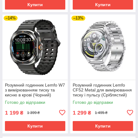
Купити
Купити
–14%
–13%
Розумний годинник Lemfo W7
Розумний годинник Lemfo
з вимірюванням тиску та
CF52 Metal для вимірювання
кисню в крові (Чорний)
тиску і пульсу (Сріблястий)
Готово до відправки
Готово до відправки
1 199
1 299
₴
₴
1 399 ₴
1 495 ₴
Купити
Купити