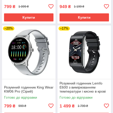
799
949
₴
₴
1 099 ₴
1 199 ₴
Купити
Купити
–20%
–17%
Розумний годинник Lemfo
Розумний годинник King Wear
E600 з вимірюванням
KW06 Pro (Сірий)
температури і кисню в крові
(Чорний)
Готово до відправки
Готово до відправки
799
1 499
₴
₴
999 ₴
1 799 ₴