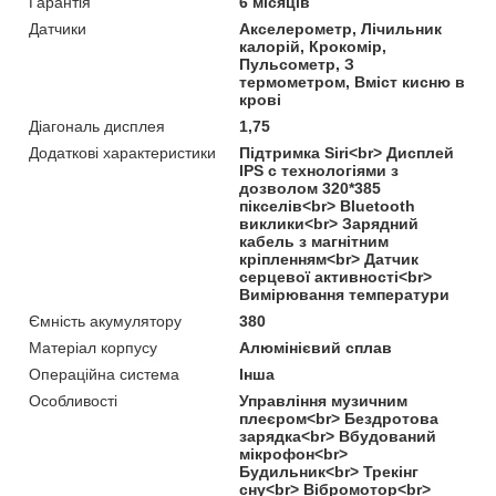
Гарантія
6 місяців
Датчики
Акселерометр, Лічильник
калорій, Крокомір,
Пульсометр, З
термометром, Вміст кисню в
крові
Діагональ дисплея
1,75
Додаткові характеристики
Підтримка Siri<br> Дисплей
IPS c технологіями з
дозволом 320*385
пікселів<br> Bluetooth
виклики<br> Зарядний
кабель з магнітним
кріпленням<br> Датчик
серцевої активності<br>
Вимірювання температури
Ємність акумулятору
380
Матеріал корпусу
Алюмінієвий сплав
Операційна система
Інша
Особливості
Управління музичним
плеєром<br> Бездротова
зарядка<br> Вбудований
мікрофон<br>
Будильник<br> Трекінг
сну<br> Вібромотор<br>