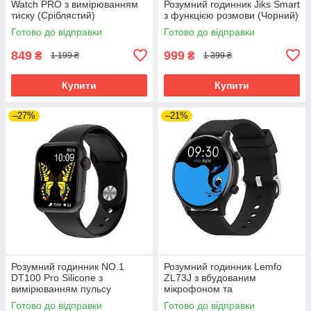
Watch PRO з вимірюванням
Розумний годинник Jiks Smart
тиску (Сріблястий)
з функцією розмови (Чорний)
Готово до відправки
Готово до відправки
849
999
₴
₴
1 199 ₴
1 399 ₴
Купити
Купити
–27%
–21%
Розумний годинник NO.1
Розумний годинник Lemfo
DT100 Pro Silicone з
ZL73J з вбудованим
вимірюванням пульсу
мікрофоном та
(Чорний)
пульсоксиметром (Чорний)
Готово до відправки
Готово до відправки