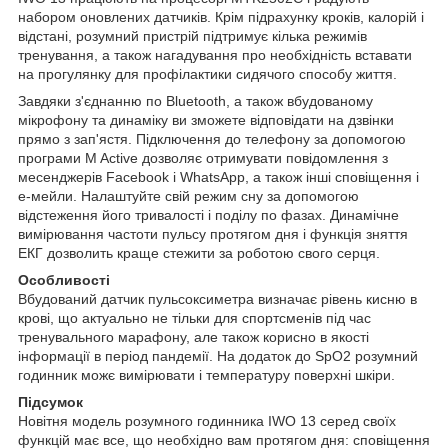
набором оновлених датчиків. Крім підрахунку кроків, калорій і
відстані, розумний пристрій підтримує кілька режимів
тренування, а також нагадування про необхідність вставати
на прогулянку для профілактики сидячого способу життя.
Завдяки з'єднанню по Bluetooth, а також вбудованому
мікрофону та динаміку ви зможете відповідати на дзвінки
прямо з зап'ястя. Підключення до телефону за допомогою
програми M Active дозволяє отримувати повідомлення з
месенджерів Facebook і WhatsApp, а також інші сповіщення і
е-мейли. Налаштуйте свій режим сну за допомогою
відстеження його тривалості і поділу по фазах. Динамічне
вимірювання частоти пульсу протягом дня і функція зняття
ЕКГ дозволить краще стежити за роботою свого серця.
Особливості
Вбудований датчик пульсоксиметра визначає рівень кисню в
крові, що актуально не тільки для спортсменів під час
тренувального марафону, але також корисно в якості
інформації в період пандемії. На додаток до SpO2 розумний
годинник можє вимірювати і температуру поверхні шкіри.
Підсумок
Новітня модель розумного годинника IWO 13 серед своїх
функцій має все, що необхідно вам протягом дня: сповіщення