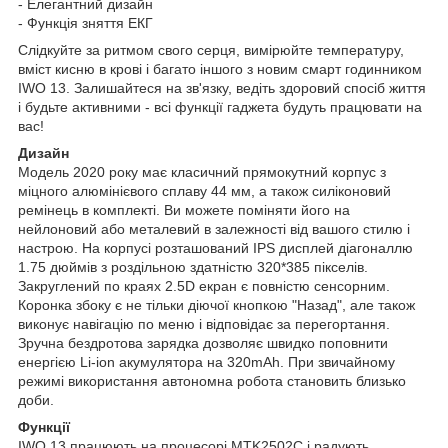
- Елегантний дизайн
- Функція зняття ЕКГ
Слідкуйте за ритмом свого серця, вимірюйте температуру,
вміст кисню в крові і багато іншого з новим смарт годинником
IWO 13. Залишайтеся на зв'язку, ведіть здоровий спосіб життя
і будьте активними - всі функції гаджета будуть працювати на
вас!
Дизайн
Модель 2020 року має класичний прямокутний корпус з
міцного алюмінієвого сплаву 44 мм, а також силіконовий
ремінець в комплекті. Ви можете поміняти його на
нейлоновий або металевий в залежності від вашого стилю і
настрою. На корпусі розташований IPS дисплей діагоналлю
1.75 дюймів з роздільною здатністю 320*385 пікселів.
Закруглений по краях 2.5D екран є повністю сенсорним.
Коронка збоку є не тільки діючої кнопкою "Назад", але також
виконує навігацію по меню і відповідає за перегортання.
Зручна бездротова зарядка дозволяє швидко поповнити
енергією Li-ion акумулятора на 320mAh. При звичайному
режимі використання автономна робота становить близько
доби.
Функції
IWO 13 працюють на процесорі MTK2502C і радують