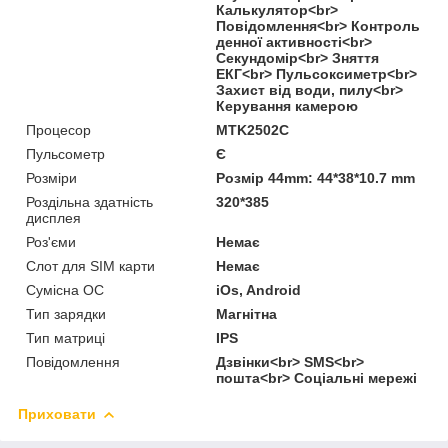
Калькулятор<br>
Повідомлення<br> Контроль
денної активності<br>
Секундомір<br> Зняття
ЕКГ<br> Пульсоксиметр<br>
Захист від води, пилу<br>
Керування камерою
Процесор
MTK2502C
Пульсометр
Є
Розміри
Розмір 44mm: 44*38*10.7 mm
Роздільна здатність
320*385
дисплея
Роз'єми
Немає
Слот для SIM карти
Немає
Сумісна ОС
iOs, Android
Тип зарядки
Магнітна
Тип матриці
IPS
Повідомлення
Дзвінки<br> SMS<br>
пошта<br> Соціальні мережі
Приховати