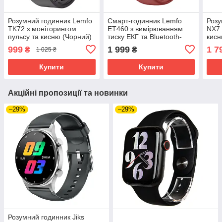
Розумний годинник Lemfo
Смарт-годинник Lemfo
Розу
TK72 з моніторингом
ET460 з вимірюванням
NX7 
пульсу та кисню (Чорний)
тиску ЕКГ та Bluetooth-
кисн
дзвінками (Чорний)
999
1 999
1 7
₴
₴
1 025 ₴
Купити
Купити
Акційні пропозиції та новинки
–29%
–29%
Розумний годинник Jiks