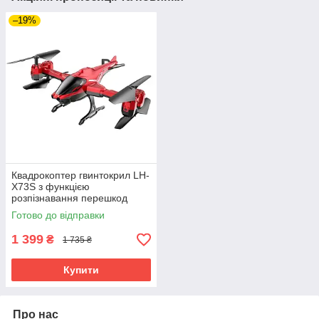
–19%
Квадрокоптер гвинтокрил LH-
X73S з функцією
розпізнавання перешкод
(Червоний)
Готово до відправки
1 399
₴
1 735 ₴
Купити
Про нас