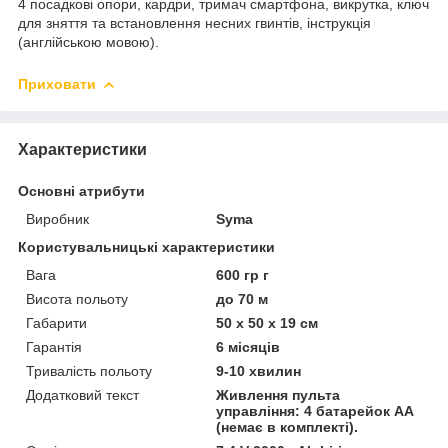
4 посадкові опори, кардри, тримач смартфона, викрутка, ключ
для зняття та встановлення несних гвинтів, інструкція
(англійською мовою).
Приховати
Характеристики
Основні атрибути
Виробник
Syma
Користувальницькі характеристики
Вага
600 гр г
Висота польоту
до 70 м
Габарити
50 х 50 х 19 см
Гарантія
6 місяців
Тривалість польоту
9-10 хвилин
Додатковий текст
Живлення пульта
управління: 4 батарейок АА
(немає в комплекті).