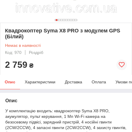
Квадрокоптер Syma X8 PRO з модулем GPS
(Білий)
Немає в наявності
Код: 970
Роздріб
2 759
₴
Опис
Характеристики
Доставка
Оплата
Умови п
Опис
У комплектацію входить: квадрокоптер Syma X8 PRO,
акумулятор, пульт керування, 1 Мп Wi-Fi камера на
безосевому підвісі, зарядний пристрій, 4 носійні гвинти
(2CW/2CCW), 4 запасні гвинти (2CW/2CCW), 4 захисту гвинтів,