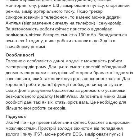
моніторинг сну, режим ЕКГ, вимірювання пульсу, спортивний
режим, вимір артеріального тиску. Якщо трекер
синхронізований з телефоном, то в меню можна додати
Антілья (відправлення сигналу на телефон) і секундомір.
За автономність роботи фітнес пристрою відповідає
полімерно-літієва батарея ємністю 130 mAh. Заряджається
всього за 1 годину, а час роботи становить до 3 днів в
звичайному режимі.
Особливості
Головною особливістю даної моделі є можливість робити
електрокардіограму. Для цього смарт пристрій обладнаний
двома електродами з внутрішньої сторони браслета і одним із
зовнішнього, який також виконує роль сенсорної клавіші. Для
коректної роботи даної функції необхідно синхронізувати
смартфон з розумним браслетом за допомогою установки
безкоштовного додатку HealthWear. Заповніть в меню Ваші
особисті дані такі як вік, стать, зріст, вага. Це необхідно для
більш точної роботи сенсорів.
Підсумок
Jiks Fit lite - це презентабельний фітнес браслет з широкими
можливостями. Пристрій володіє захистом від попадання
вологи і пилу IP67, може робити ECG, вимірювати пульс і