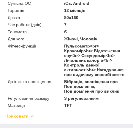
Сумісна ОС
iOs, Android
Гарантія
12 місяців
Дозвіл
80x160
Час роботи (днів)
7
Тонометр
Є
Для кого
Жіночі, Чоловічі
Фітнес-функції
Пульсометр<br>
Крокомір<br> Відстеження
сну<br> Секундомір<br>
Лічильник калорій<br>
Контроль денної
активності<br> Нагадування
про сидячому способі життя
Дзвінки та оповіщення
Вібрація, сповіщення про
Повідомлення,
Повідомлення про виклик
Регулювання розміру
З регулюванням
Матриця
TFT
Приховати