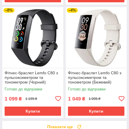
–8%
–4%
Фітнес-браслет Lemfo C80 з
Фітнес-браслет Lemfo C80 з
пульсоксиметром та
пульсоксиметром та
тонометром (Чорний)
тонометром (Бежевий)
Готово до відправки
Готово до відправки
1 099
1 049
₴
₴
1 199 ₴
1 095 ₴
Купити
Купити
Показати ще