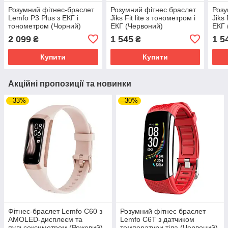
Розумний фітнес-браслет
Розумний фітнес браслет
Розу
Lemfo P3 Plus з ЕКГ і
Jiks Fit lite з тонометром і
Jiks 
тонометром (Чорний)
ЕКГ (Червоний)
ЕКГ 
2 099
1 545
1 5
₴
₴
Купити
Купити
Акційні пропозиції та новинки
–33%
–30%
Фітнес-браслет Lemfo C60 з
Розумний фітнес браслет
AMOLED-дисплеєм та
Lemfo C6T з датчиком
пульсоксиметром (Рожевий)
температури тіла (Червоний)