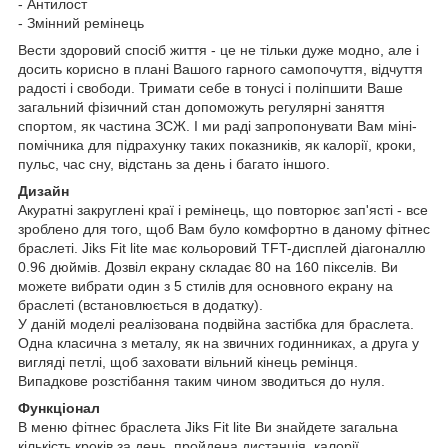
- Антилост
- Змінний ремінець
Вести здоровий спосіб життя - це не тільки дуже модно, але і
досить корисно в плані Вашого гарного самопочуття, відчуття
радості і свободи. Тримати себе в тонусі і поліпшити Ваше
загальний фізичний стан допоможуть регулярні заняття
спортом, як частина ЗСЖ. І ми раді запропонувати Вам міні-
помічника для підрахунку таких показників, як калорії, кроки,
пульс, час сну, відстань за день і багато іншого.
Дизайн
Акуратні закруглені краї і ремінець, що повторює зап'ясті - все
зроблено для того, щоб Вам було комфортно в даному фітнес
браслеті. Jiks Fit lite має кольоровий TFT-дисплей діагоналлю
0.96 дюймів. Дозвіл екрану складає 80 на 160 пікселів. Ви
можете вибрати один з 5 стилів для основного екрану на
браслеті (встановлюється в додатку).
У даній моделі реалізована подвійна застібка для браслета.
Одна класична з металу, як на звичних годинниках, а друга у
вигляді петлі, щоб заховати вільний кінець ремінця.
Випадкове розстібання таким чином зводиться до нуля.
Функціонал
В меню фітнес браслета Jiks Fit lite Ви знайдете загальна
кількість кроків за день, пройдена дистанція, калорії,