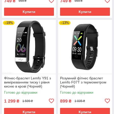
749
749
₴
₴
999 ₴
999 ₴
Купити
Купити
–19%
–13%
Фітнес-браслет Lemfo Y91 з
Розумний фітнес браслет
вимірюванням тиску і рівня
Lemfo F07T з термометром
кисню в крові (Чорний)
(Чорний)
Готово до відправки
Готово до відправки
1 299
899
₴
₴
1 599 ₴
1 035 ₴
Купити
Купити