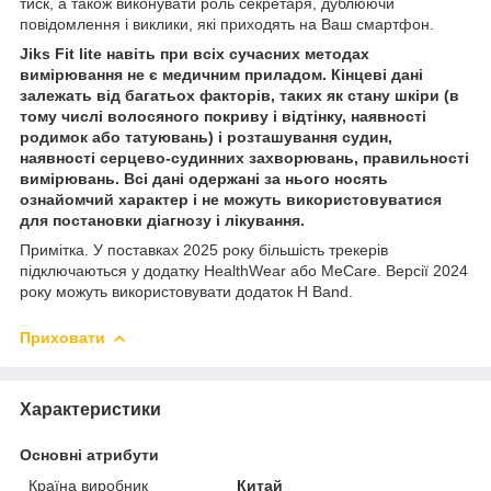
тиск, а також виконувати роль секретаря, дублюючи
повідомлення і виклики, які приходять на Ваш смартфон.
Jiks Fit lite навіть при всіх сучасних методах
вимірювання не є медичним приладом. Кінцеві дані
залежать від багатьох факторів, таких як стану шкіри (в
тому числі волосяного покриву і відтінку, наявності
родимок або татуювань) і розташування судин,
наявності серцево-судинних захворювань, правильності
вимірювань. Всі дані одержані за нього носять
ознайомчий характер і не можуть використовуватися
для постановки діагнозу і лікування.
Примітка. У поставках 2025 року більшість трекерів
підключаються у додатку HealthWear або MeCare. Версії 2024
року можуть використовувати додаток H Band.
Приховати
Характеристики
Основні атрибути
Країна виробник
Китай