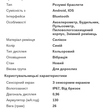
Тип
Розумні браслети
Сумісність з
Android, IOS
Інтерфейси
Bluetooth
Особливості
Акселерометр, Будильник,
Пульсометр,
Пиловологозахищений
корпус, Знімний ремінець
Матеріал ремінця
Силікон
Колір
Синій
Тип дисплея
Кольоровий
Оповіщення
Вібрація
Стан
Новий
Вікова група
Для дорослих
Користувальницькі характеристики
Сенсорний екран
З сенсорним екраном
Вологозахист
IP67, Від бризок
Діагональ дисплея
0,96
Акумулятор (мА:год)
130
Вага (грам)
26