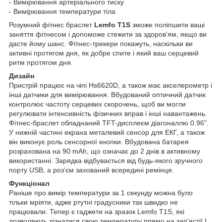
- Вимірювання артеріального тиску
- Вимірювання температури тіла
Розумний фітнес браслет
Lemfo T1S
зможе поліпшити ваші
заняття фітнесом і допоможе стежити за здоров'ям, якщо ви
дасте йому шанс. Фітнес-трекери покажуть, наскільки ви
активні протягом дня, як добре спите і який ваш серцевий
ритм протягом дня.
Дизайн
Пристрій працює на чіпі Hs6620D, а також має акселерометр і
інші датчики для вимірювання. Вбудований оптичний датчик
контролює частоту серцевих скорочень, щоб ви могли
регулювати інтенсивність фізичних вправ і інші навантажень.
Фітнес-браслет обладнаний TFT-дисплеєм діагоналлю 0.96".
У нижній частині екрана металевий сенсор для ЕКГ, а також
він виконує роль сенсорної кнопки. Вбудована батарея
розрахована на 90 mAh, що означає до 2 днів в активному
використанні. Зарядка відбувається від будь-якого зручного
порту USB, а роз'єм захований всередині ремінця.
Функціонал
Раніше про вимір температури за 1 секунду можна було
тільки мріяти, адже ртутні градусники так швидко не
працювали. Тепер є гаджети на зразок Lemfo T1S, які
дозволяють дізнатися свою температуру прямо на зап'ясті! І