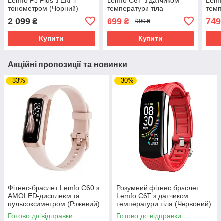
Lemfo P3 Plus з ЕКГ і
Lemfo C6T з датчиком
Lemf
тонометром (Чорний)
температури тіла
темп
(Червоний)
(Рож
2 099
699
749
₴
₴
999 ₴
Купити
Купити
Акційні пропозиції та новинки
–33%
–30%
Фітнес-браслет Lemfo C60 з
Розумний фітнес браслет
AMOLED-дисплеєм та
Lemfo C6T з датчиком
пульсоксиметром (Рожевий)
температури тіла (Червоний)
Готово до відправки
Готово до відправки