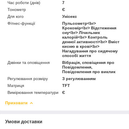
Час роботи (днів)
7
Тонометр
Є
Для кого
Унісекс
Фітнес-функції
Пульсометр<br>
Крокомір<br> Відстеження
сну<br> Лічильник
калорій<br> Контроль
денної активності<br> Вміст
кисню в крові<br>
Нагадування про сидячому
способі життя
Дзвінки та оповіщення
Вібрація, сповіщення про
Повідомлення,
Повідомлення про виклик
Регулювання розміру
З регулюванням
Матриця
TFT
Вимірювання температури
Є
Приховати
Умови доставки