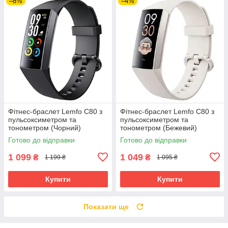
–8%
–4%
Фітнес-браслет Lemfo C80 з
Фітнес-браслет Lemfo C80 з
пульсоксиметром та
пульсоксиметром та
тонометром (Чорний)
тонометром (Бежевий)
Готово до відправки
Готово до відправки
1 099
1 049
₴
₴
1 199 ₴
1 095 ₴
Купити
Купити
Показати ще