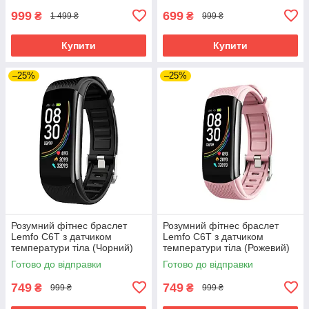
999
699
₴
₴
1 499 ₴
999 ₴
Купити
Купити
–25%
–25%
Розумний фітнес браслет
Розумний фітнес браслет
Lemfo C6T з датчиком
Lemfo C6T з датчиком
температури тіла (Чорний)
температури тіла (Рожевий)
Готово до відправки
Готово до відправки
749
749
₴
₴
999 ₴
999 ₴