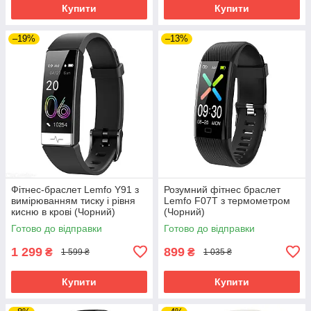
Купити
Купити
–19%
–13%
Фітнес-браслет Lemfo Y91 з
Розумний фітнес браслет
вимірюванням тиску і рівня
Lemfo F07T з термометром
кисню в крові (Чорний)
(Чорний)
Готово до відправки
Готово до відправки
1 299
899
₴
₴
1 599 ₴
1 035 ₴
Купити
Купити