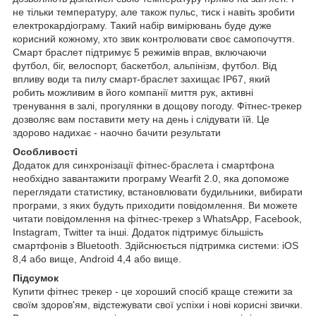
не тільки температуру, але також пульс, тиск і навіть зробити
електрокардіограму. Такий набір вимірювань буде дуже
корисний кожному, хто звик контролювати своє самопочуття.
Смарт браслет підтримує 5 режимів вправ, включаючи
футбол, біг, велоспорт, баскетбол, альпінізм, футбол. Від
впливу води та пилу смарт-браслет захищає IP67, який
робить можливим в його компанії миття рук, активні
тренування в залі, прогулянки в дощову погоду. Фітнес-трекер
дозволяє вам поставити мету на день і слідувати їй. Це
здорово надихає - наочно бачити результати
Особливості
Додаток для синхронізації фітнес-браслета і смартфона
необхідно завантажити програму Wearfit 2.0, яка допоможе
переглядати статистику, встановлювати будильники, вибирати
програми, з яких будуть приходити повідомлення. Ви можете
читати повідомлення на фітнес-трекер з WhatsApp, Facebook,
Instagram, Twitter та інші. Додаток підтримує більшість
смартфонів з Bluetooth. Здійснюється підтримка системи: iOS
8,4 або вище, Android 4,4 або вище.
Підсумок
Купити фітнес трекер - це хороший спосіб краще стежити за
своїм здоров'ям, відстежувати свої успіхи і нові корисні звички.