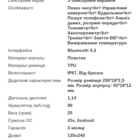
Сенсорний екран
З сенсорним екраном
Особливості
Показ часу<br> Управління
камерою<br> Будильник<br>
Пошук телефона<br> Аналіз
даних, розумні поради<br>
Тонометр<br>
Акселерометр<br>
Трекінг<br> Зняття ЕКГ<br>
Вимірювання температури
Інтерфейси
Bluetooth 4.2
Матеріал корпусу
Пластик
Матеріал ремінця
TPU
Вологозахист
IP67, Від бризок
Додаткові характеристики
Розмір ремінця 250*18*2,5
мм. Розмір корпусу: 42*19*12
мм.
Діагональ дисплея
1,14
Акумулятор (мА:год)
90
Вага (грам)
25
Сумісна ОС
iOs, Android
Гарантія
3 місяці
Дозвіл
135x240