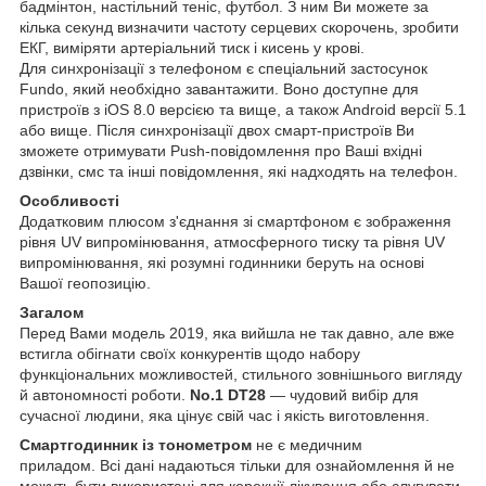
бадмінтон, настільний теніс, футбол. З ним Ви можете за
кілька секунд визначити частоту серцевих скорочень, зробити
ЕКГ, виміряти артеріальний тиск і кисень у крові.
Для синхронізації з телефоном є спеціальний застосунок
Fundo, який необхідно завантажити. Воно доступне для
пристроїв з iOS 8.0 версією та вище, а також Android версії 5.1
або вище. Після синхронізації двох смарт-пристроїв Ви
зможете отримувати Push-повідомлення про Ваші вхідні
дзвінки, смс та інші повідомлення, які надходять на телефон.
Особливості
Додатковим плюсом з'єднання зі смартфоном є зображення
рівня UV випромінювання, атмосферного тиску та рівня UV
випромінювання, які розумні годинники беруть на основі
Вашої геопозицію.
Загалом
Перед Вами модель 2019, яка вийшла не так давно, але вже
встигла обігнати своїх конкурентів щодо набору
функціональних можливостей, стильного зовнішнього вигляду
й автономності роботи.
No.1 DT28
— чудовий вибір для
сучасної людини, яка цінує свій час і якість виготовлення.
Смартгодинник із тонометром
не є медичним
приладом. Всі дані надаються тільки для ознайомлення й не
можуть бути використані для корекції лікування або слугувати