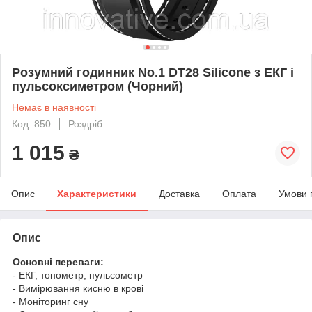
Розумний годинник No.1 DT28 Silicone з ЕКГ і
пульсоксиметром (Чорний)
Немає в наявності
Код: 850
Роздріб
1 015
₴
Опис
Характеристики
Доставка
Оплата
Умови 
Опис
Основні переваги:
- ЕКГ, тонометр, пульсометр
- Вимірювання кисню в крові
- Моніторинг сну