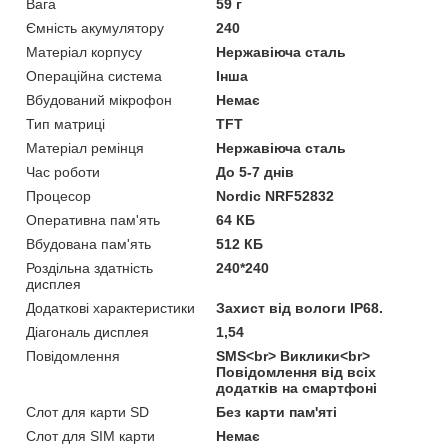
Вага
59 г
Ємність акумулятору
240
Матеріал корпусу
Нержавіюча сталь
Операційна система
Інша
Вбудований мікрофон
Немає
Тип матриці
TFT
Матеріал ремінця
Нержавіюча сталь
Час роботи
До 5-7 днів
Процесор
Nordic NRF52832
Оперативна пам'ять
64 КБ
Вбудована пам'ять
512 КБ
Роздільна здатність
240*240
дисплея
Додаткові характеристики
Захист від вологи IP68.
Діагональ дисплея
1,54
Повідомлення
SMS<br> Виклики<br>
Повідомлення від всіх
додатків на смартфоні
Слот для карти SD
Без карти пам'яті
Слот для SIM карти
Немає