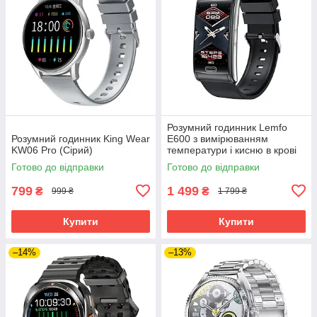
Розумний годинник Lemfo
Розумний годинник King Wear
E600 з вимірюванням
KW06 Pro (Сірий)
температури і кисню в крові
(Чорний)
Готово до відправки
Готово до відправки
799
1 499
₴
₴
999 ₴
1 799 ₴
Купити
Купити
–14%
–13%