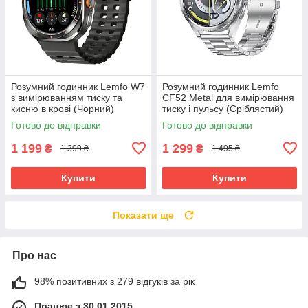
Розумний годинник Lemfo W7
Розумний годинник Lemfo
з вимірюванням тиску та
CF52 Metal для вимірювання
кисню в крові (Чорний)
тиску і пульсу (Сріблястий)
Готово до відправки
Готово до відправки
1 199
1 299
₴
₴
1 399 ₴
1 495 ₴
Купити
Купити
Показати ще
Про нас
98% позитивних з 279 відгуків за рік
Працює з 30.01.2015