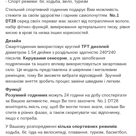
- Спорт режими: біг, ходьба, вело, туризм
Стильний спортивний годинник подарує Вам можливість
стежити за своїм здоров'ям і гарним самопочуттям.
No.1
DT28
серед своїх переваг має захист від потрапляння вологи,
набір фітнес-функцій, вимірювання артеріального тиску, рівня
кисню в крові та низка інших корисностей.
Дизайн
Смартгодинник використовує круглий
TFT дисплей
діаметром 1.54 дюйми з роздільною здатністю 240*240
пікселів.
Керування сенсорне
, а для запобігання
подряпинам та іншого впливу використовується загартоване
скло. Ця модель представлена зі шкіряним і металевим
ремінцем, тому Ви зможете вибрати відповідний. Зручний
механізм зняття зробить процес заміни швидким і легким.
Функції
Розумний годинник
можуть 24 години на добу спостерігати
за Вашою активністю, якщо Ви того захочете. No.1 DT28
моніторять якість сну, щоб Ви могли точно знати, скільки Ви
спите в різних фазах, а також скоригувати час відпочинку,
якщо є потреба.
У Вашому розпорядженні
кілька спортивних режимів
:
ходьба, біг, їзда на велосипеді, плавання, туризм, баскетбол,