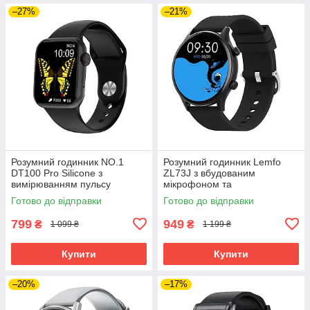
–27%
–21%
Розумний годинник NO.1
Розумний годинник Lemfo
DT100 Pro Silicone з
ZL73J з вбудованим
вимірюванням пульсу
мікрофоном та
(Чорний)
пульсоксиметром (Чорний)
Готово до відправки
Готово до відправки
799
949
₴
₴
1 099 ₴
1 199 ₴
Купити
Купити
–20%
–17%