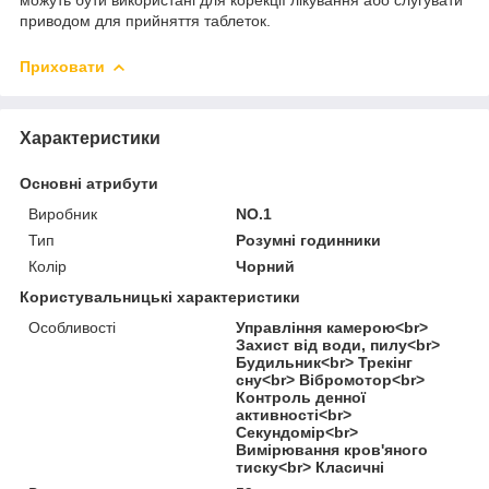
приводом для прийняття таблеток.
Приховати
Характеристики
Основні атрибути
Виробник
NO.1
Тип
Розумні годинники
Колір
Чорний
Користувальницькі характеристики
Особливості
Управління камерою<br>
Захист від води, пилу<br>
Будильник<br> Трекінг
сну<br> Вібромотор<br>
Контроль денної
активності<br>
Секундомір<br>
Вимірювання кров'яного
тиску<br> Класичні