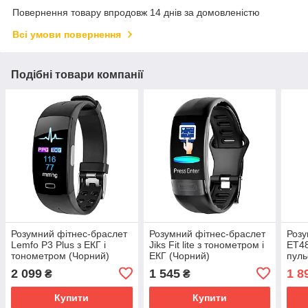
Повернення товару впродовж 14 днів за домовленістю
Всі умови повернення
Подібні товари компанії
Розумний фітнес-браслет
Розумний фітнес-браслет
Розу
Lemfo P3 Plus з ЕКГ і
Jiks Fit lite з тонометром і
ET48
тонометром (Чорний)
ЕКГ (Чорний)
пуль
2 099
1 545
1 8
₴
₴
Купити
Купити