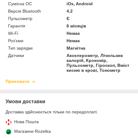
Сумісна ОС
iOs, Android
Версія Bluetooth
4.2
Пульсометр
Є
Гарантія
6 місяців
Wi-Fi
Немає
Роз'єми
Немає
Тип зарядки
Магнітна
Датчики
Акселерометр, Лічильник
калорій, Крокомір,
Пульсометр, Гіроскоп, Вміст
кисню в крові, Тонометр
Приховати
Умови доставки
Доставка здійснюється тільки по передоплаті.
Нова Пошта
Магазини Rozetka