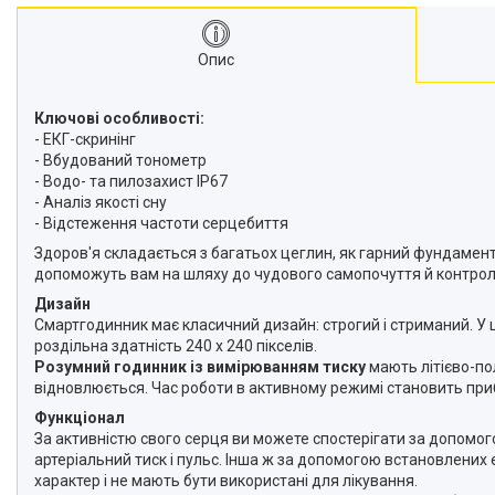
Опис
Ключові особливості:
- ЕКГ-скринінг
- Вбудований тонометр
- Водо- та пилозахист IP67
- Аналіз якості сну
- Відстеження частоти серцебиття
Здоров'я складається з багатьох цеглин, як гарний фундамент
допоможуть вам на шляху до чудового самопочуття й контрол
Дизайн
Смартгодинник має класичний дизайн: строгий і стриманий. У 
роздільна здатність 240 х 240 пікселів.
Розумний годинник із вимірюванням тиску
мають літієво-по
відновлюється. Час роботи в активному режимі становить прибл
Функціонал
За активністю свого серця ви можете спостерігати за допомо
артеріальний тиск і пульс. Інша ж за допомогою встановлених
характер і не мають бути використані для лікування.