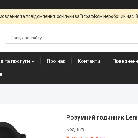
овлення та повідомлення, оскільки за її графіком неробочий час
и та послуги
Про нас
Контакти
Поверненн
а
Розумний годинник Lemf
Код:
829
Немає в наявності