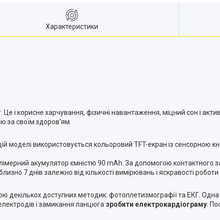
Характеристики
. Це і корисне харчування, фізичні навантаження, міцний сон і акт
ю за своїм здоров'ям.
цій моделі використовується кольоровий TFT-екран із сенсорною кн
лімерний акумулятор ємністю 90 mAh. За допомогою контактного за
изно 7 днів залежно від кількості вимірювань і яскравості роботи
гою декількох доступних методик: фотоплетизмографії та ЕКГ. Одн
 електродів і замикання ланцюга
зробити електрокардіограму
. П