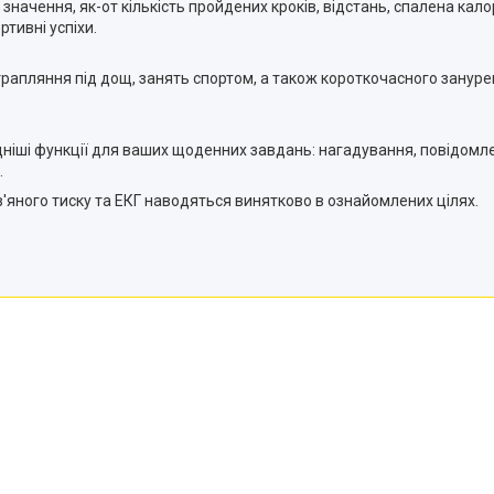
начення, як-от кількість пройдених кроків, відстань, спалена кало
тивні успіхи.
трапляння під дощ, занять спортом, а також короткочасного занурен
дніші функції для ваших щоденних завдань: нагадування, повідомле
.
в'яного тиску та ЕКГ наводяться винятково в ознайомлених цілях.