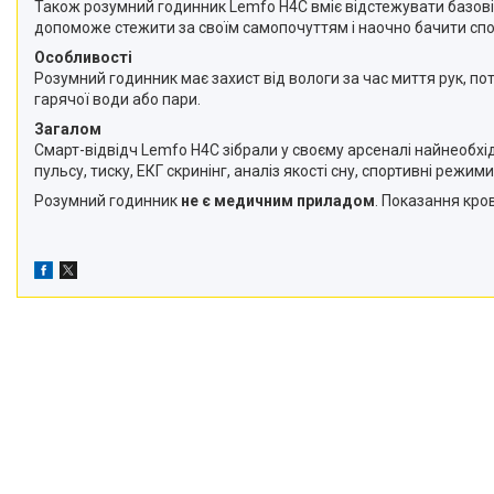
Також розумний годинник Lemfo H4C вміє відстежувати базові з
допоможе стежити за своїм самопочуттям і наочно бачити спор
Особливості
Розумний годинник має захист від вологи за час миття рук, по
гарячої води або пари.
Загалом
Смарт-відвідч Lemfo H4C зібрали у своєму арсеналі найнеобхі
пульсу, тиску, ЕКГ скринінг, аналіз якості сну, спортивні режими
Розумний годинник
не є медичним приладом
. Показання кро