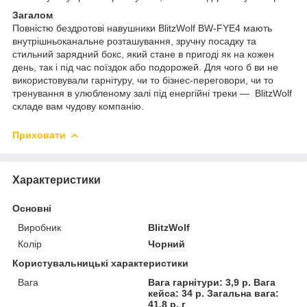
Загалом
Повністю бездротові навушники BlitzWolf BW-FYE4 мають
внутрішньоканальне розташування, зручну посадку та
стильний зарядний бокс, який стане в пригоді як на кожен
день, так і під час поїздок або подорожей. Для чого б ви не
використовували гарнітуру, чи то бізнес-переговори, чи то
тренування в улюбленому залі під енергійні треки — BlitzWolf
складе вам чудову компанію.
Приховати
Характеристики
Основні
Виробник
BlitzWolf
Колір
Чорний
Користувальницькі характеристики
Вага
Вага гарнітури: 3,9 р. Вага
кейса: 34 р. Загальна вага:
41.8 р. г