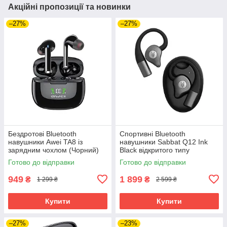
Акційні пропозиції та новинки
–27%
–27%
Бездротові Bluetooth
Спортивні Bluetooth
навушники Awei TA8 із
навушники Sabbat Q12 Ink
зарядним чохлом (Чорний)
Black відкритого типу
(Чорний)
Готово до відправки
Готово до відправки
949
1 899
₴
₴
1 299 ₴
2 599 ₴
Купити
Купити
–27%
–23%