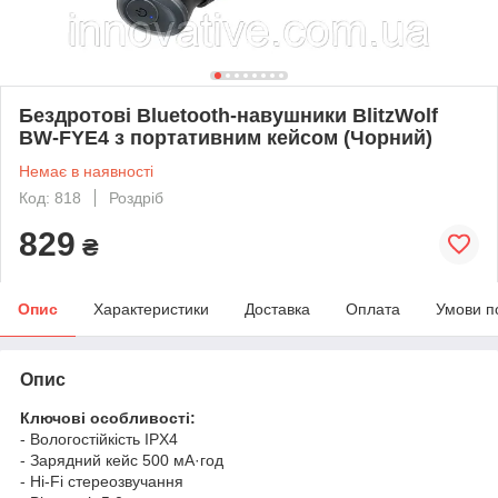
Бездротові Bluetooth-навушники BlitzWolf
BW-FYE4 з портативним кейсом (Чорний)
Немає в наявності
Код: 818
Роздріб
829
₴
Опис
Характеристики
Доставка
Оплата
Умови п
Опис
Ключові особливості:
- Вологостійкість IPX4
- Зарядний кейс 500 мА·год
- Hi-Fi стереозвучання