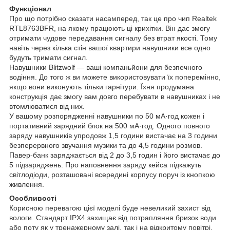
Функціонал
Про що потрібно сказати насамперед, так це про чип Realtek
RTL8763BFR, на якому працюють ці крихітки. Він дає змогу
отримати чудове передавання сигналу без втрат якості. Тому
навіть через кілька стін вашої квартири навушники все одно
будуть тримати сигнал.
Навушники Blitzwolf — ваші компаньйони для безпечного
водіння. До того ж ви можете використовувати їх поперемінно,
якщо вони виконують тільки гарнітури. Їхня продумана
конструкція дає змогу вам довго перебувати в навушниках і не
втомлюватися від них.
У вашому розпорядженні навушники по 50 мА·год кожен і
портативний зарядний блок на 500 мА·год. Одного повного
заряду навушників упродовж 1,5 години вистачає на 3 години
безперервного звучання музики та до 4,5 години розмов.
Павер-банк заряджається від 2 до 3,5 годин і його вистачає до
5 підзаряджень. Про наповнення заряду кейса підкажуть
світлодіоди, розташовані всередині корпусу поруч із кнопкою
живлення.
Особливості
Корисною перевагою цієї моделі буде невеликий захист від
вологи. Стандарт IPX4 захищає від потрапляння бризок води
або поту як у тренажерному залі, так і на відкритому повітрі.