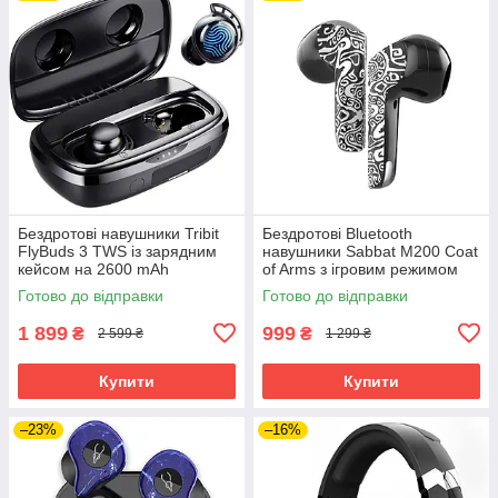
Бездротові навушники Tribit
Бездротові Bluetooth
FlyBuds 3 TWS із зарядним
навушники Sabbat M200 Coat
кейсом на 2600 mAh
of Arms з ігровим режимом
(Чорний)
(Чорно-білий)
Готово до відправки
Готово до відправки
1 899
999
₴
₴
2 599 ₴
1 299 ₴
Купити
Купити
–23%
–16%