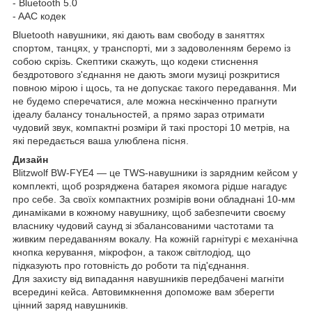
- Bluetooth 5.0
- AAC кодек
Bluetooth навушники, які дають вам свободу в заняттях
спортом, танцях, у транспорті, ми з задоволенням беремо із
собою скрізь. Скептики скажуть, що кодеки стиснення
бездротового з'єднання не дають змоги музиці розкритися
повною мірою і щось, та не допускає такого передавання. Ми
не будемо сперечатися, але можна нескінченно прагнути
ідеалу балансу тональностей, а прямо зараз отримати
чудовий звук, компактні розміри й такі просторі 10 метрів, на
які передається ваша улюблена пісня.
Дизайн
Blitzwolf BW-FYE4 — це TWS-навушники із зарядним кейсом у
комплекті, щоб розряджена батарея якомога рідше нагадує
про себе. За своїх компактних розмірів вони обладнані 10-мм
динаміками в кожному навушнику, щоб забезпечити своєму
власнику чудовий саунд зі збалансованими частотами та
живким передаванням вокалу. На кожній гарнітурі є механічна
кнопка керування, мікрофон, а також світлодіод, що
підказують про готовність до роботи та під'єднання.
Для захисту від випадання навушників передбачені магніти
всередині кейса. Автовимкнення допоможе вам зберегти
цінний заряд навушників.