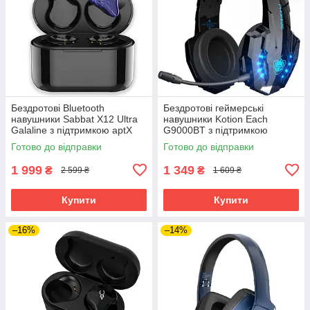
Бездротові Bluetooth
Бездротові геймерські
навушники Sabbat X12 Ultra
навушники Kotion Each
Galaline з підтримкою aptX
G9000BT з підтримкою
(Синій)
об'ємного звуку 7.1 Stereo
Готово до відправки
Готово до відправки
Sound (Чорно-синій)
1 999
1 349
₴
₴
2 599 ₴
1 609 ₴
Купити
Купити
–16%
–14%