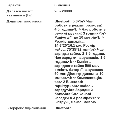
Гарантія
6 місяців
Діапазон частот
20 - 20000
навушників (Гц)
Додаткові можливості
Bluetooth 5.0<br> Час
роботи в режимі розмови:
4,5 години<br> Час роботи в
режимі музики: 3 години<br>
Радіус дії: до 10 метрів<br>
Розмір динаміка:
14,6*20*16,1 мм. Розмір
кейса: 75*35*32 мм.<br> Час
зарядки кейса: 2-3,5 години.
Час зарядки навушників: 1,5
години.<br> Ємність
зарядного кейса 500 маг,
ємність батареї навушника
50 маг. Діаметр динаміка 10
мм.<br><br> Комплектація:
<br> 2 Bluetooth
гарнітури<br> кабель
заряду<br> Зарядний
бокс<br> Силіконові
насадки в 3 розмірах<br>
Інструкція англ. мовою
Інтерфейс підключення
Bluetooth