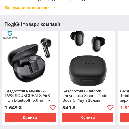
Всі умови повернення
Подібні товари компанії
Бездротові навушники
Бездротові Bluetooth
Безд
TWS SOUNDPEATS Air6
навушники Xiaomi Redmi
Trib
HS з Bluetooth 6.0 та Hi-
Buds 6 Play з 10-мм
заря
Res Audio (Чорний)
драйвером та
mAh 
1 649
849
1 8
₴
₴
еквалайзером (Чорний)
Купити
Купити