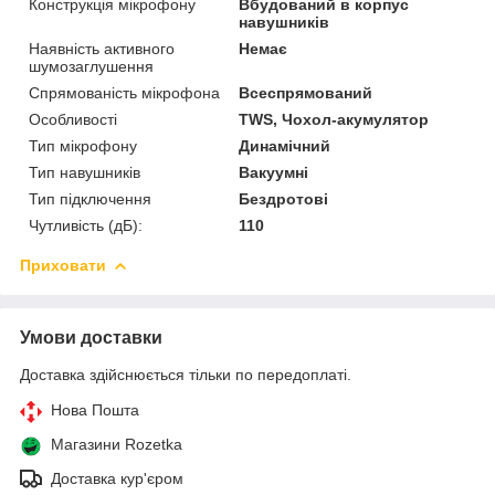
Конструкція мікрофону
Вбудований в корпус
навушників
Наявність активного
Немає
шумозаглушення
Спрямованість мікрофона
Всеспрямований
Особливості
TWS, Чохол-акумулятор
Тип мікрофону
Динамічний
Тип навушників
Вакуумні
Тип підключення
Бездротові
Чутливість (дБ):
110
Приховати
Умови доставки
Доставка здійснюється тільки по передоплаті.
Нова Пошта
Магазини Rozetka
Доставка кур'єром