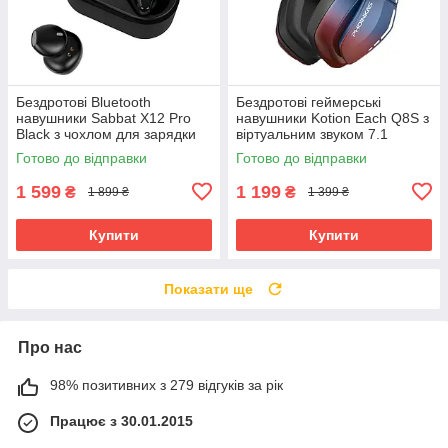
Бездротові Bluetooth
Бездротові геймерські
навушники Sabbat X12 Pro
навушники Kotion Each Q8S з
Black з чохлом для зарядки
віртуальним звуком 7.1
750 мАг (Чорний)
(Червоно-синій)
Готово до відправки
Готово до відправки
1 599
1 199
₴
₴
1 899 ₴
1 399 ₴
Купити
Купити
Показати ще
Про нас
98% позитивних з 279 відгуків за рік
Працює з 30.01.2015