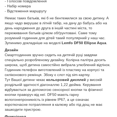
- Голосові повідомлення
- Набір номера
- Відстеження маршруту
Немає таких батьків, які б не бентежилися за свою дитину. А
якщо чадо вирушає в літній табір, на дачу до бабусь або на
день народження до друга в іншій частині міста, то
переживання батьків цілком обґрунтовані. Саме тому
розумний годинник для дітей такий популярний у наш час.
Зупинимо докладніше на моделі
Lemfo DF50 Ellipse Aqua
.
Дизайн
Смартгодинник зручно сидить на дитячій руці завдяки
спеціально розробленому дизайну. Колірна палітра досить
широка, щоб дитина самостійно вибрала улюблений відтінок.
Годинник-телефон виготовлений із пластику на корпусі та
силіконового ремінця. Збоку є слот під sim-картку.
Тут Вашої дитини чекає
кольоровий дисплей
у високій
роздільній здатності діагоналлю 1,22 дюйма. Керування
відбувається за допомогою сенсорної кнопки та фізичної
кнопки праворуч від неї. DF50 мають гарну
вологонепроникність із рівнем IP67, а це означає
короткочасне потрапляння в калюжу або під дощ не має
зашкодити пристрою.
Функціонал