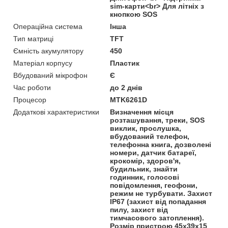
sim-карти<br> Для літніх з
кнопкою SOS
Операційна система
Інша
Тип матриці
TFT
Ємність акумулятору
450
Матеріал корпусу
Пластик
Вбудований мікрофон
Є
Час роботи
до 2 днів
Процесор
MTK6261D
Додаткові характеристики
Визначення місця
розташування, треки, SOS
виклик, прослушка,
вбудований телефон,
телефонна книга, дозволені
номери, датчик батареї,
крокомір, здоров'я,
будильник, знайти
годинник, голосові
повідомлення, геофони,
режим не турбувати. Захист
IP67 (захист від попадання
пилу, захист від
тимчасового затоплення).
Розмір пристрою 45х39х15