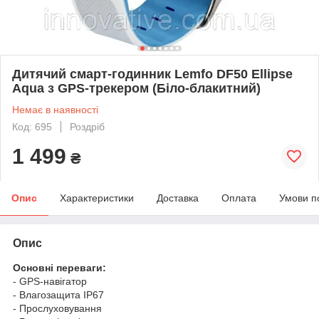
Дитячий смарт-годинник Lemfo DF50 Ellipse
Aqua з GPS-трекером (Біло-блакитний)
Немає в наявності
Код: 695
Роздріб
1 499
₴
Опис
Характеристики
Доставка
Оплата
Умови п
Опис
Основні переваги:
- GPS-навігатор
- Влагозащита IP67
- Прослуховування