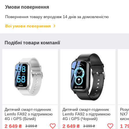
Умови повернення
Повернення товару впродовж 14 днів за домовленістю
Всі умови повернення
Подібні товари компанії
Дитячий смарт-годинник
Дитячий смарт-годинник
Розу
Lemfo FA92 з підтримкою
Lemfo FA92 з підтримкою
NX7 
4G і GPS (Білий)
4G і GPS (Чорний)
кисн
2 649
2 649
1 7
₴
₴
3 099 ₴
3 099 ₴