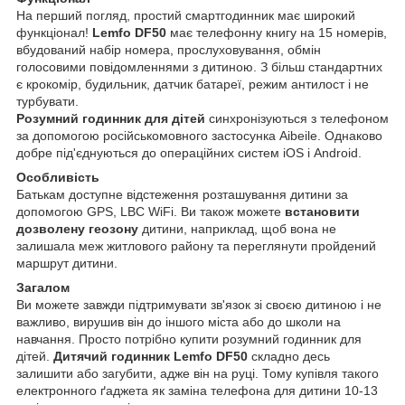
На перший погляд, простий смартгодинник має широкий
функціонал!
Lemfo DF50
має телефонну книгу на 15 номерів,
вбудований набір номера, прослуховування, обмін
голосовими повідомленнями з дитиною. З більш стандартних
є крокомір, будильник, датчик батареї, режим антилост і не
турбувати.
Розумний годинник для дітей
синхронізуються з телефоном
за допомогою російськомовного застосунка Aibeile. Однаково
добре під'єднуються до операційних систем iOS і Android.
Особливість
Батькам доступне відстеження розташування дитини за
допомогою GPS, LBC WiFi. Ви також можете
встановити
дозволену геозону
дитини, наприклад, щоб вона не
залишала меж житлового району та переглянути пройдений
маршрут дитини.
Загалом
Ви можете завжди підтримувати зв'язок зі своєю дитиною і не
важливо, вирушив він до іншого міста або до школи на
навчання. Просто потрібно купити розумний годинник для
дітей.
Дитячий годинник Lemfo DF50
складно десь
залишити або загубити, адже він на руці. Тому купівля такого
електронного ґаджета як заміна телефона для дитини 10-13