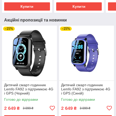
Купити
Купити
Акційні пропозиції та новинки
–15%
–15%
Дитячий смарт-годинник
Дитячий смарт-годинник
Lemfo FA92 з підтримкою 4G
Lemfo FA92 з підтримкою 4G
і GPS (Чорний)
і GPS (Синій)
Готово до відправки
Готово до відправки
2 649
2 649
₴
₴
3 099 ₴
3 099 ₴