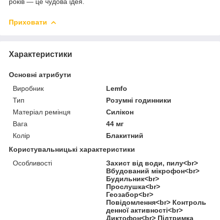
років — це чудова ідея.
Приховати
Характеристики
Основні атрибути
Виробник
Lemfo
Тип
Розумні годинники
Матеріал ремінця
Силікон
Вага
44 мг
Колір
Блакитний
Користувальницькі характеристики
Особливості
Захист від води, пилу<br>
Вбудований мікрофон<br>
Будильник<br>
Прослушка<br>
Геозабор<br>
Повідомлення<br> Контроль
денної активності<br>
Диктофон<br> Підтримка