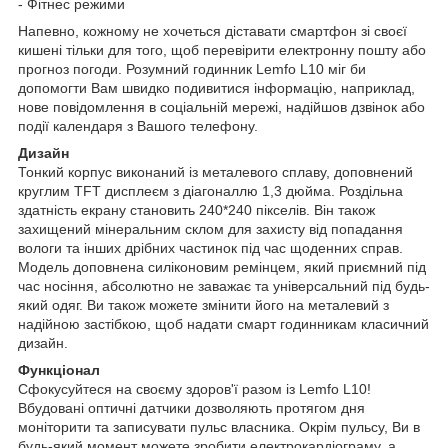
- Фітнес режими
Напевно, кожному не хочеться діставати смартфон зі своєї
кишені тільки для того, щоб перевірити електронну пошту або
прогноз погоди. Розумний годинник Lemfo L10 міг би
допомогти Вам швидко подивитися інформацію, наприклад,
нове повідомлення в соціальній мережі, надійшов дзвінок або
події календаря з Вашого телефону.
Дизайн
Тонкий корпус виконаний із металевого сплаву, доповнений
круглим TFT дисплеєм з діагоналлю 1,3 дюйма. Роздільна
здатність екрану становить 240*240 пікселів. Він також
захищений мінеральним склом для захисту від попадання
вологи та інших дрібних частинок під час щоденних справ.
Модель доповнена силіконовим ремінцем, який приємний під
час носіння, абсолютно не заважає та універсальний під будь-
який одяг. Ви також можете змінити його на металевий з
надійною застібкою, щоб надати смарт годинникам класичний
дизайн.
Функціонал
Сфокусуйтеся на своєму здоров'ї разом із Lemfo L10!
Вбудовані оптичні датчики дозволяють протягом дня
моніторити та записувати пульс власника. Окрім пульсу, Ви в
будь-який момент можете зробити електрокардіограму, а