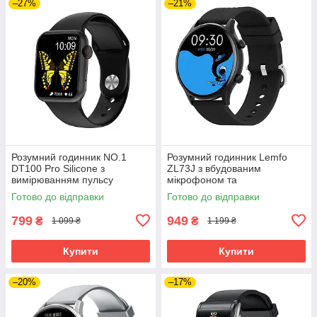
–27%
–21%
Розумний годинник NO.1
Розумний годинник Lemfo
DT100 Pro Silicone з
ZL73J з вбудованим
вимірюванням пульсу
мікрофоном та
(Чорний)
пульсоксиметром (Чорний)
Готово до відправки
Готово до відправки
799
949
₴
₴
1 099 ₴
1 199 ₴
Купити
Купити
–20%
–17%