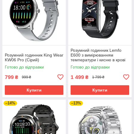
Розумний годинник Lemfo
Розумний годинник King Wear
E600 з вимірюванням
KW06 Pro (Сірий)
температури і кисню в крові
(Чорний)
Готово до відправки
Готово до відправки
799
1 499
₴
₴
999 ₴
1 799 ₴
Купити
Купити
–14%
–13%