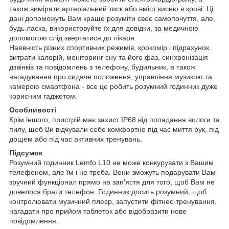
також виміряти артеріальний тиск або вміст кисню в крові. Ці
дані допоможуть Вам краще розуміти своє самопочуття, але,
будь ласка, використовуйте їх для довідки, за медичною
допомогою слід звертатися до лікаря.
Наявність різних спортивних режимів, крокомір і підрахунок
витрати калорій, моніторинг сну та його фаз, синхронізація
дзвінків та повідомлень з телефону, будильник, а також
нагадування про сидяче положення, управління музикою та
камерою смартфона - все це робить розумний годинник дуже
корисним гаджетом.
Особливості
Крім іншого, пристрій має захист IP68 від попадання вологи та
пилу, щоб Ви відчували себе комфортно під час миття рук, під
дощем або під час активних тренувань.
Підсумок
Розумний годинник Lemfo L10 не може конкурувати з Вашим
телефоном, але їм і не треба. Вони зможуть подарувати Вам
зручний функціонал прямо на зап'ястя для того, щоб Вам не
довелося брати телефон. Годинник досить розумний, щоб
контролювати музичний плеєр, запустити фітнес-тренування,
нагадати про прийом таблеток або відобразити нове
повідомлення.