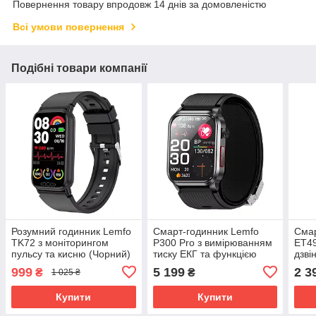
Повернення товару впродовж 14 днів за домовленістю
Всі умови повернення
Подібні товари компанії
Розумний годинник Lemfo
Смарт-годинник Lemfo
Смар
TK72 з моніторингом
P300 Pro з вимірюванням
ET49
пульсу та кисню (Чорний)
тиску ЕКГ та функцією
дзві
дзвінків (Чорний)
каме
999
5 199
2 3
₴
₴
1 025 ₴
Купити
Купити