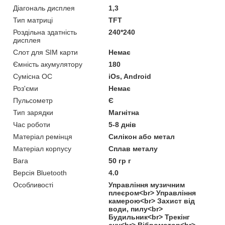
Діагональ дисплея
1,3
Тип матриці
TFT
Роздільна здатність
240*240
дисплея
Слот для SIM карти
Немає
Ємність акумулятору
180
Сумісна ОС
iOs, Android
Роз'єми
Немає
Пульсометр
Є
Тип зарядки
Магнітна
Час роботи
5-8 днів
Матеріал ремінця
Силікон або метал
Матеріал корпусу
Сплав металу
Вага
50 гр г
Версія Bluetooth
4.0
Особливості
Управління музичним
плеєром<br> Управління
камерою<br> Захист від
води, пилу<br>
Будильник<br> Трекінг
сну<br> Вібромотор<br>