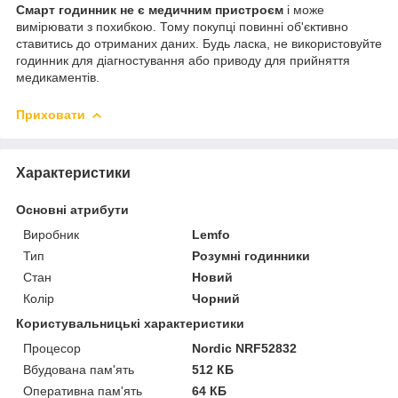
Смарт годинник не є медичним пристроєм
і може
вимірювати з похибкою. Тому покупці повинні об'єктивно
ставитись до отриманих даних. Будь ласка, не використовуйте
годинник для діагностування або приводу для прийняття
медикаментів.
Приховати
Характеристики
Основні атрибути
Виробник
Lemfo
Тип
Розумні годинники
Стан
Новий
Колір
Чорний
Користувальницькі характеристики
Процесор
Nordic NRF52832
Вбудована пам'ять
512 КБ
Оперативна пам'ять
64 КБ