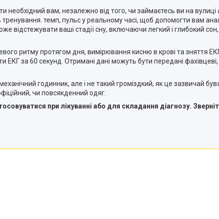
 необхідний вам, незалежно від того, чи займаєтесь ви на вулиці 
ть тренування. темп, пульс у реальному часі, щоб допомогти вам ана
е відстежувати ваші стадії сну, включаючи легкий і глибокий сон, 
ого ритму протягом дня, вимірювання кисню в крові та зняття ЕКГ
 ЕКГ за 60 секунд. Отримані дані можуть бути передані фахівцеві,
механічний годинник, але і не такий громіздкий, як це зазвичай був
офіційний, чи повсякденний одяг.
осовуватися при лікуванні або для складання діагнозу. Зверніт