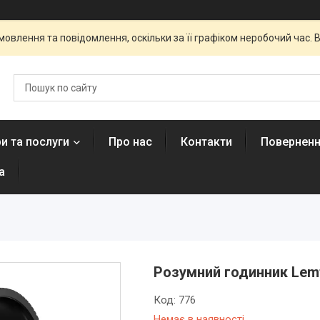
овлення та повідомлення, оскільки за її графіком неробочий час
и та послуги
Про нас
Контакти
Поверненн
а
Розумний годинник Lemf
Код:
776
Немає в наявності