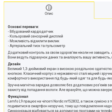
Опис
Основні переваги:
- Вбудований кардіодатчик
- Кольоровий сенсорний дисплей
- Можливість відхилити виклик
- Артеріальний тиск та пульсометр
Додатковий контроль за своїм здоров'ям ніколи не завадить. А
Вони ведуть підрахунок даних та аналізують вашу активність
Дизайн
Великий 1,3-дюймовий екран з високою роздільною здатністю 2
кнопкою. Класичний корпус з нержавіючої сталі міцний і зруч
комфортного використання під будь-який одяг та для будь-як
Зручна магнітна зарядка дозволяє без додаткових роз'ємів з
захисту від попадання вологи. Але врахуйте, що можна занурю
Функціонал
Lemfo L9 працює на чіпсеті Nordic nrf52832, а також сумісно з
подивитися в смартфон незручно, тому що повідомлення надход
Синхронізація відбувається за допомогою програми на телефон