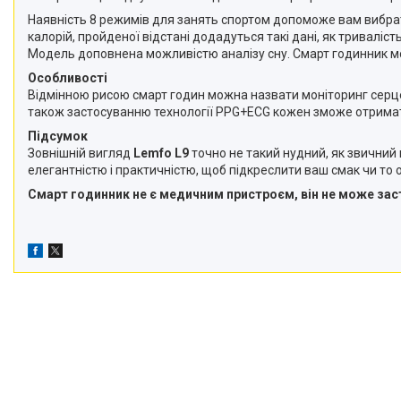
Наявність 8 режимів для занять спортом допоможе вам вибрати
калорій, пройденої відстані додадуться такі дані, як триваліс
Модель доповнена можливістю аналізу сну. Смарт годинник мож
Особливості
Відмінною рисою смарт годин можна назвати моніторинг серцев
також застосуванню технології PPG+ECG кожен зможе отримати
Підсумок
Зовнішній вигляд
Lemfo L9
точно не такий нудний, як звичний 
елегантністю і практичністю, щоб підкреслити ваш смак чи то 
Смарт годинник не є медичним пристроєм, він не може заст