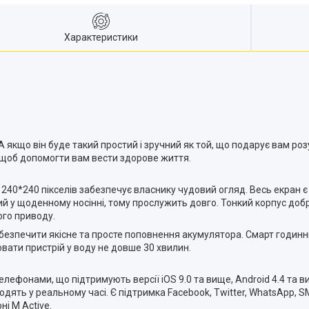
Характеристики
 якщо він буде такий простий і зручний як той, що подарує вам роз
, щоб допомогти вам вести здорове життя.
40*240 пікселів забезпечує власнику чудовий огляд. Весь екран є 
ний у щоденному носінні, тому прослужить довго. Тонкий корпус до
ого приводу.
абезпечити якісне та просте поповнення акумулятора. Смарт годин
вати пристрій у воду не довше 30 хвилин.
 телефонами, що підтримують версії iOS 9.0 та вище, Android 4.4 та
ять у реальному часі. Є підтримка Facebook, Twitter, WhatsApp, S
і M Active.