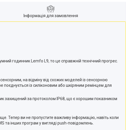
Інформація для замовлення
умний годинник Lemfo L9, то це справжній технічний прогрес.
сенсорним, на відміну від схожих моделей із сенсорною
бре поєднується із силіконовим або шкіряним ремінцем для
ник захищений за протоколом IP68, що є хорошим показником
 вище. Тепер ви не пропустите важливу інформацію, навіть коли
MS та інших програм у вигляді push-повідомлень.