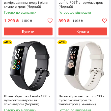
вимірюванням тиску і рівня
Lemfo F07T з термометром
кисню в крові (Чорний)
(Чорний)
Готово до відправки
Готово до відправки
1 299
899
₴
₴
1 599 ₴
1 035 ₴
Купити
Купити
–8%
–4%
Фітнес-браслет Lemfo C80 з
Фітнес-браслет Lemfo C80 з
пульсоксиметром та
пульсоксиметром та
тонометром (Чорний)
тонометром (Бежевий)
Готово до відправки
Готово до відправки