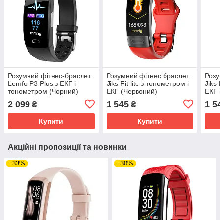
Розумний фітнес-браслет
Розумний фітнес браслет
Розу
Lemfo P3 Plus з ЕКГ і
Jiks Fit lite з тонометром і
Jiks 
тонометром (Чорний)
ЕКГ (Червоний)
ЕКГ 
2 099
1 545
1 5
₴
₴
Купити
Купити
Акційні пропозиції та новинки
–33%
–30%