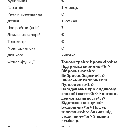
Будильник
Є
Гарантія
1 місяць
Режим тренування
Є
Дозвіл
135x240
Час роботи (днів)
7
Лічильник калорій
Є
Тонометр
Є
Моніторинг сну
Є
Для кого
Унісекс
Фітнес-функції
Тонометр<br> Крокомір<br>
Підтримка кирилиці<br>
Вібросигнал<br>
Вибросообщение<br>
Лічильник калорій<br>
Пульсометр<br>
Нагадування про сидячому
способі життя<br> Контроль
денної активності<br>
Відстеження сну<br>
Будильник<br> Пошук
телефона<br> Захист від
води, пилу<br> Знімний
ремінець