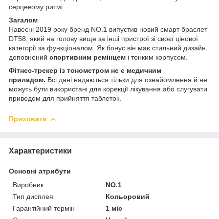
серцевому ритмі.
Загалом
Навесні 2019 року бренд NO.1 випустив новий смарт браслет
DT58, який на голову вище за інші пристрої зі своєї цінової
категорії за функціоналом. Як бонус він має стильний дизайн,
доповнений
спортивним ремінцем
і тонким корпусом.
Фітнес-трекер із тонометром не є медичним
приладом.
Всі дані надаються тільки для ознайомлення й не
можуть бути використані для корекції лікування або слугувати
приводом для прийняття таблеток.
Приховати
Характеристики
Основні атрибути
Виробник
NO.1
Тип дисплея
Кольоровий
Гарантійний термін
1 міс