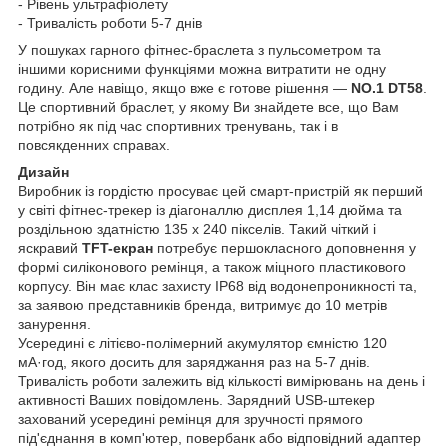
- Рівень ультрафіолету
- Тривалість роботи 5-7 днів
У пошуках гарного фітнес-браслета з пульсометром та
іншими корисними функціями можна витратити не одну
годину. Але навіщо, якщо вже є готове рішення —
NO.1 DT58
.
Це спортивний браслет, у якому Ви знайдете все, що Вам
потрібно як під час спортивних тренувань, так і в
повсякденних справах.
Дизайн
Виробник із гордістю просуває цей смарт-пристрій як перший
у світі фітнес-трекер із діагоналлю дисплея 1,14 дюйма та
роздільною здатністю 135 x 240 пікселів. Такий чіткий і
яскравий
TFT-екран
потребує першокласного доповнення у
формі силіконового ремінця, а також міцного пластикового
корпусу. Він має клас захисту IP68 від водонепроникності та,
за заявою представників бренда, витримує до 10 метрів
занурення.
Усередині є літієво-полімерний акумулятор ємністю 120
мА·год, якого досить для заряджання раз на 5-7 днів.
Тривалість роботи залежить від кількості вимірювань на день і
активності Ваших повідомлень. Зарядний USB-штекер
захований усередині ремінця для зручності прямого
під'єднання в комп'ютер, повербанк або відповідний адаптер