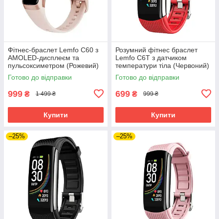
Фітнес-браслет Lemfo C60 з
Розумний фітнес браслет
AMOLED-дисплеєм та
Lemfo C6T з датчиком
пульсоксиметром (Рожевий)
температури тіла (Червоний)
Готово до відправки
Готово до відправки
999
699
₴
₴
1 499 ₴
999 ₴
Купити
Купити
–25%
–25%