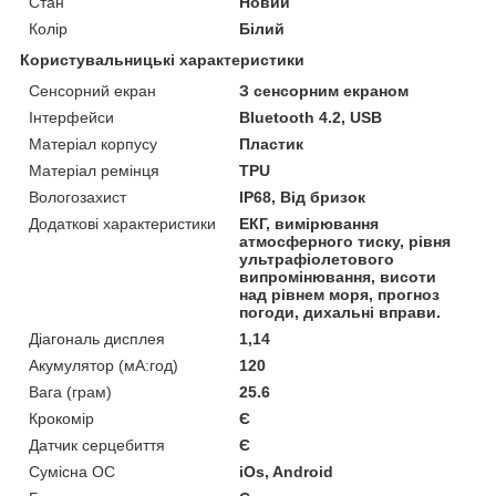
Стан
Новий
Колір
Білий
Користувальницькі характеристики
Сенсорний екран
З сенсорним екраном
Інтерфейси
Bluetooth 4.2, USB
Матеріал корпусу
Пластик
Матеріал ремінця
TPU
Вологозахист
IP68, Від бризок
Додаткові характеристики
ЕКГ, вимірювання
атмосферного тиску, рівня
ультрафіолетового
випромінювання, висоти
над рівнем моря, прогноз
погоди, дихальні вправи.
Діагональ дисплея
1,14
Акумулятор (мА:год)
120
Вага (грам)
25.6
Крокомір
Є
Датчик серцебиття
Є
Сумісна ОС
iOs, Android