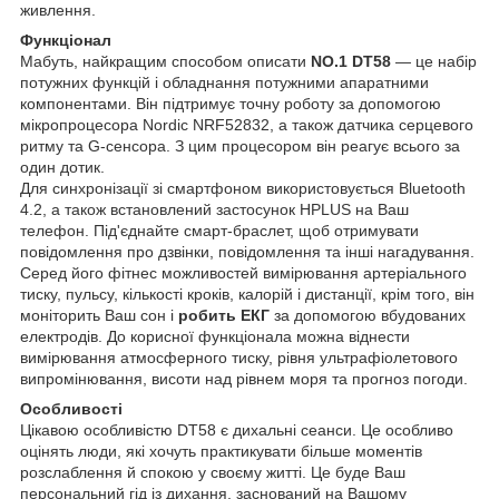
живлення.
Функціонал
Мабуть, найкращим способом описати
NO.1 DT58
— це набір
потужних функцій і обладнання потужними апаратними
компонентами. Він підтримує точну роботу за допомогою
мікропроцесора Nordic NRF52832, а також датчика серцевого
ритму та G-сенсора. З цим процесором він реагує всього за
один дотик.
Для синхронізації зі смартфоном використовується Bluetooth
4.2, а також встановлений застосунок HPLUS на Ваш
телефон. Під'єднайте смарт-браслет, щоб отримувати
повідомлення про дзвінки, повідомлення та інші нагадування.
Серед його фітнес можливостей вимірювання артеріального
тиску, пульсу, кількості кроків, калорій і дистанції, крім того, він
моніторить Ваш сон і
робить ЕКГ
за допомогою вбудованих
електродів. До корисної функціонала можна віднести
вимірювання атмосферного тиску, рівня ультрафіолетового
випромінювання, висоти над рівнем моря та прогноз погоди.
Особливості
Цікавою особливістю DT58 є дихальні сеанси. Це особливо
оцінять люди, які хочуть практикувати більше моментів
розслаблення й спокою у своєму житті. Це буде Ваш
персональний гід із дихання, заснований на Вашому