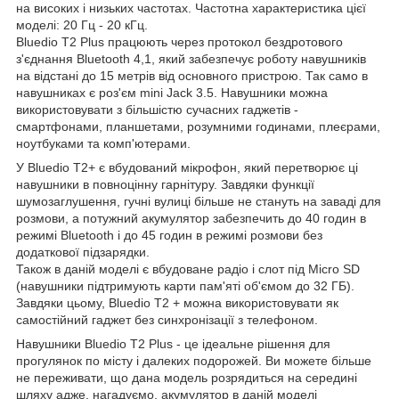
на високих і низьких частотах. Частотна характеристика цієї
моделі: 20 Гц - 20 кГц.
Bluedio T2 Plus працюють через протокол бездротового
з'єднання Bluetooth 4,1, який забезпечує роботу навушників
на відстані до 15 метрів від основного пристрою. Так само в
навушниках є роз'єм mini Jack 3.5. Навушники можна
використовувати з більшістю сучасних гаджетів -
смартфонами, планшетами, розумними годинами, плеєрами,
ноутбуками та комп'ютерами.
У Bluedio T2+ є вбудований мікрофон, який перетворює ці
навушники в повноцінну гарнітуру. Завдяки функції
шумозаглушення, гучні вулиці більше не стануть на заваді для
розмови, а потужний акумулятор забезпечить до 40 годин в
режимі Bluetooth і до 45 годин в режимі розмови без
додаткової підзарядки.
Також в даній моделі є вбудоване радіо і слот під Micro SD
(навушники підтримують карти пам'яті об'ємом до 32 ГБ).
Завдяки цьому, Bluedio T2 + можна використовувати як
самостійний гаджет без синхронізації з телефоном.
Навушники Bluedio T2 Plus - це ідеальне рішення для
прогулянок по місту і далеких подорожей. Ви можете більше
не переживати, що дана модель розрядиться на середині
шляху адже, нагадуємо, акумулятор в даній моделі