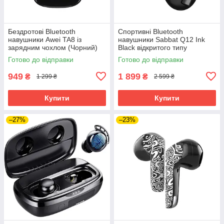
Бездротові Bluetooth
Спортивні Bluetooth
навушники Awei TA8 із
навушники Sabbat Q12 Ink
зарядним чохлом (Чорний)
Black відкритого типу
(Чорний)
Готово до відправки
Готово до відправки
949
1 899
₴
₴
1 299 ₴
2 599 ₴
Купити
Купити
–27%
–23%