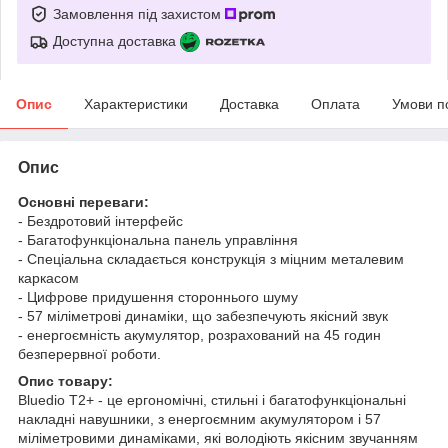
Замовлення під захистом
Доступна доставка
Опис
Характеристики
Доставка
Оплата
Умови п
Опис
Основні переваги:
- Бездротовий інтерфейс
- Багатофункціональна панель управління
- Спеціальна складається конструкція з міцним металевим
каркасом
- Цифрове придушення стороннього шуму
- 57 міліметрові динаміки, що забезпечують якісний звук
- енергоємність акумулятор, розрахований на 45 годин
безперервної роботи.
Опис товару:
Bluedio T2+ - це ергономічні, стильні і багатофункціональні
накладні навушники, з енергоємним акумулятором і 57
міліметровими динаміками, які володіють якісним звучанням