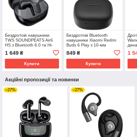
Бездротові навушники
Бездротові Bluetooth
Дрот
TWS SOUNDPEATS Air6
навушники Xiaomi Redmi
Wane
HS з Bluetooth 6.0 та Hi-
Buds 6 Play з 10-мм
дин
Res Audio (Чорний)
драйвером та
випр
1 649
849
1 5
₴
₴
еквалайзером (Чорний)
Купити
Купити
Акційні пропозиції та новинки
–27%
–27%