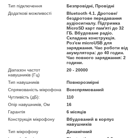
Тип підключення
Безпровідні, Провідні
Додаткові можливості
Bluetooth 4.1. Дротове/
бездротове передавання
аудіосигналу. Підтримка
MicroSD карт пам'яті до 32
ГБ. Вбудоване радіо.
Складана конструкція.
Роз'єм microUSB для
заряджання. Час роботи від
акумулятора: до 40 годин.
Час повного заряджання: 2
години.
Діапазон частот
20 - 20000
навушників (Гц)
Тип навушників
Повнорозмірні
Спрямованість мікрофона
Всеспрямований
Чутливість (дБ):
110
Опір навушників, Ом
16
Гарантія
6 місяців
Конструкція мікрофону
Вбудований в корпус
навушників
Тип мікрофону
Динамічний