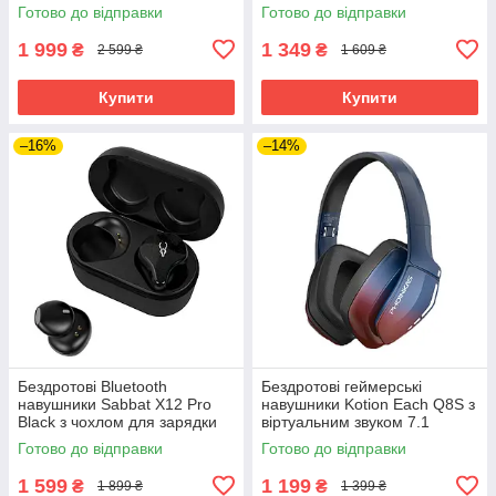
(Синій)
об'ємного звуку 7.1 Stereo
Готово до відправки
Готово до відправки
Sound (Чорно-синій)
1 999
1 349
₴
₴
2 599 ₴
1 609 ₴
Купити
Купити
–16%
–14%
Бездротові Bluetooth
Бездротові геймерські
навушники Sabbat X12 Pro
навушники Kotion Each Q8S з
Black з чохлом для зарядки
віртуальним звуком 7.1
750 мАг (Чорний)
(Червоно-синій)
Готово до відправки
Готово до відправки
1 599
1 199
₴
₴
1 899 ₴
1 399 ₴