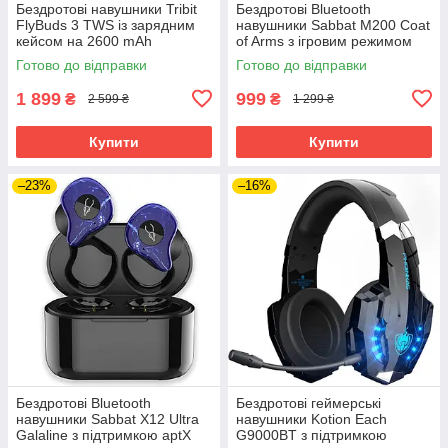
Бездротові навушники Tribit
Бездротові Bluetooth
FlyBuds 3 TWS із зарядним
навушники Sabbat M200 Coat
кейсом на 2600 mAh
of Arms з ігровим режимом
(Чорний)
(Чорно-білий)
Готово до відправки
Готово до відправки
1 899
999
₴
₴
2 599 ₴
1 299 ₴
Купити
Купити
–23%
–16%
Бездротові Bluetooth
Бездротові геймерські
навушники Sabbat X12 Ultra
навушники Kotion Each
Galaline з підтримкою aptX
G9000BT з підтримкою