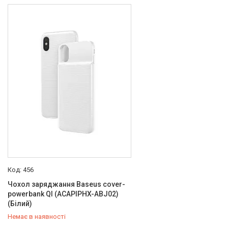
Товари та послуги
Новини
Про нас
Відгуки
Доставка та оплата
Повернення та обмін
456
Чохол заряджання Baseus cover-
powerbank QI (ACAPIPHX-ABJ02)
(Білий)
Немає в наявності
+380 (50) 432-84-83