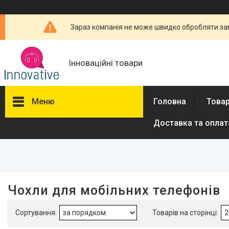
Зараз компанія не може швидко обробляти зам
Інноваційні товари
Меню
Головна
Товар
Доставка та оплат
Фільтри
Ціна
Виробник
Чохли для мобільних телефонів
Baseus
1