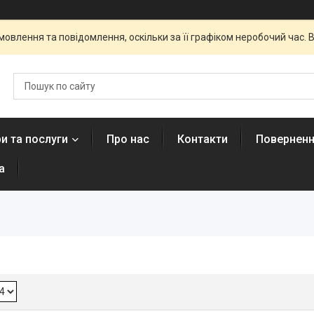
овлення та повідомлення, оскільки за її графіком неробочий час
и та послуги
Про нас
Контакти
Поверненн
а