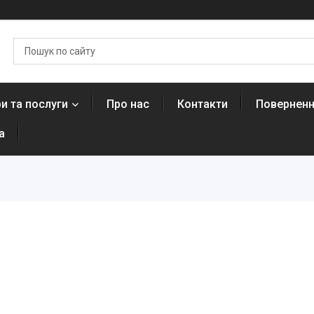
и та послуги
Про нас
Контакти
Поверненн
а