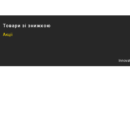
Відгуки
Доставка та оплата
Повернення та обмін
Товари зі знижкою
Акції