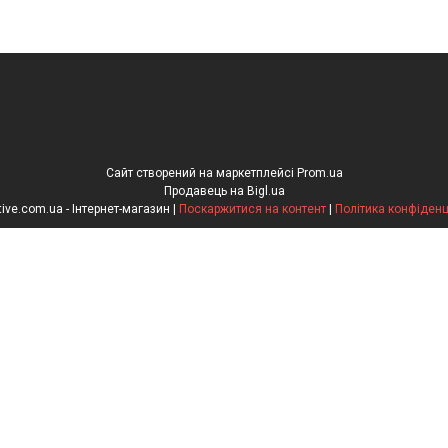
Сайт створений на маркетплейсі
Prom.ua
Продавець на Bigl.ua
Innovative.com.ua - Інтернет-магазин |
Поскаржитися на контент
|
Політика конфіденц