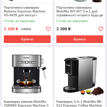
Портативна кавоварка
Портативна кавоварка
Biolomix Espresso Machine
BioloMix WY-007 3-в-1 для
HS-8439 для капсул і
справжнього еспресо будь-де
меленої кави (Чорний)
(Чорний)
Готово до відправки
Готово до відправки
1 399
3 399
₴
₴
2 099 ₴
Купити
Купити
Кавоварка ріжкова BioloMix
Кавоварка 3-in-1 BioloMix BK-
CM6866 Espresso Machine 2-
513 Espresso Coffee Machine