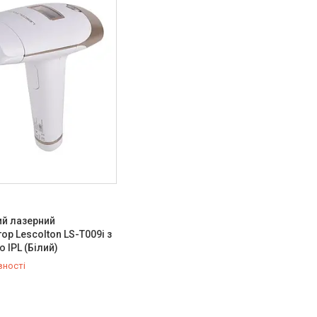
ий лазерний
ор Lescolton LS-T009i з
 IPL (Білий)
вності
432-84-83