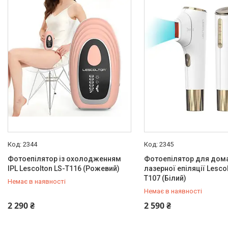
Новини
Про нас
Відгуки
Доставка та оплата
Повернення та обмін
2344
2345
Фотоепілятор із охолодженням
Фотоепілятор для дом
IPL Lescolton LS-T116 (Рожевий)
лазерної епіляції Lescol
T107 (Білий)
Немає в наявності
Немає в наявності
+380 (50) 432-84-83
+380 (50) 432-84-83
2 290 ₴
2 590 ₴