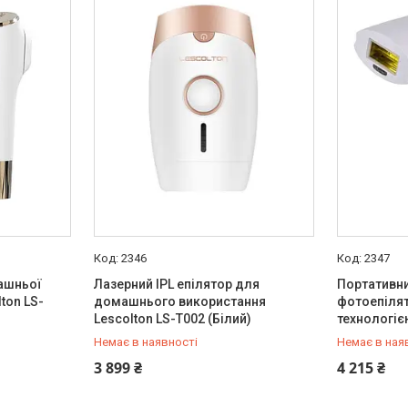
2346
2347
ашньої
Лазерний IPL епілятор для
Портативн
ton LS-
домашнього використання
фотоепілят
Lescolton LS-T002 (Білий)
технологією
Немає в наявності
Немає в ная
+380 (50) 432-84-83
+380 (50) 
3 899 ₴
4 215 ₴