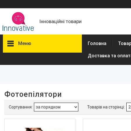
Інноваційні товари
Меню
Головна
Товар
Доставка та оплат
Фільтри
Ціна
Виробник
Фотоепілятори
Lescolton
4
Товари та послуги