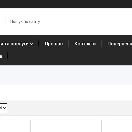
и та послуги
Про нас
Контакти
Поверненн
а