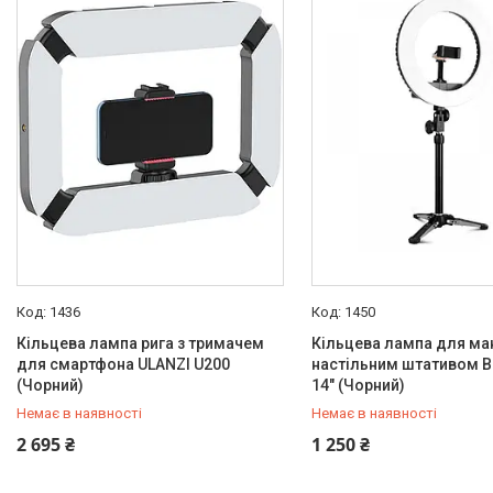
Товари та послуги
Новини
Про нас
Відгуки
Доставка та оплата
Повернення та обмін
1436
1450
Кільцева лампа рига з тримачем
Кільцева лампа для ма
для смартфона ULANZI U200
настільним штативом B
(Чорний)
14" (Чорний)
Немає в наявності
Немає в наявності
+380 (50) 432-84-83
+380 (50) 432-84-83
2 695 ₴
1 250 ₴