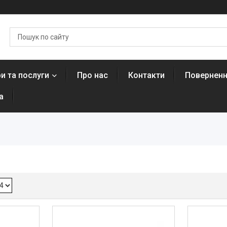
и та послуги
Про нас
Контакти
Поверненн
а