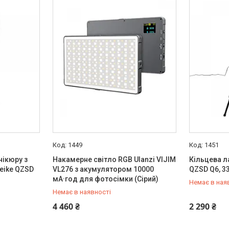
1449
1451
нікюру з
Накамерне світло RGB Ulanzi VIJIM
Кільцева л
eike QZSD
VL276 з акумулятором 10000
QZSD Q6, 3
мА·год для фотосімки (Сірий)
Немає в ная
Немає в наявності
+380 (50) 432-84-83
+380 (50) 
4 460 ₴
2 290 ₴