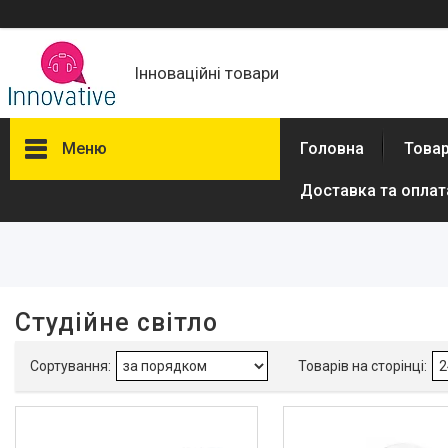
Інноваційні товари
Меню
Головна
Товар
Доставка та оплат
Фільтри
Ціна
Виробник
Студійне світло
Puluz
1
Ulanzi
2