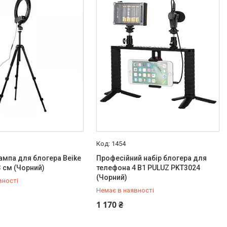
1454
ампа для блогера Beike
Професійний набір блогера для
3 см (Чорний)
телефона 4 В1 PULUZ PKT3024
(Чорний)
вності
Немає в наявності
432-84-83
+380 (50) 432-84-83
1 170 ₴