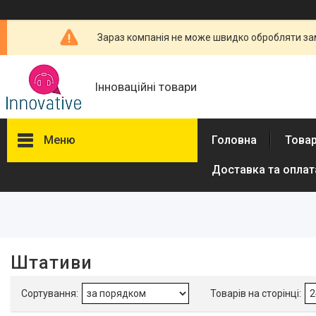
Зараз компанія не може швидко обробляти зам
Інноваційні товари
Меню
Головна
Товар
Доставка та оплат
Фільтри
Ціна
Виробник
Штативи
Ulanzi
1