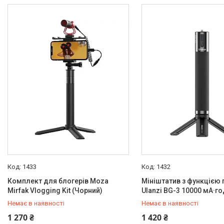
Товари та послуги
Новини
Про нас
Відгуки
Доставка та оплата
Повернення та обмін
1433
1432
Комплект для блогерів Moza
Мініштатив з функцією
Mirfak Vlogging Kit (Чорний)
Ulanzi BG-3 10000 мА·го
Немає в наявності
Немає в наявності
+380 (50) 432-84-83
+380 (50) 432-84-83
1 270 ₴
1 420 ₴