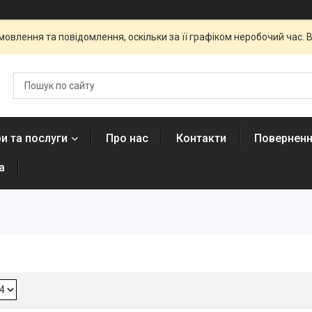
овлення та повідомлення, оскільки за її графіком неробочий час
и та послуги
Про нас
Контакти
Поверненн
а