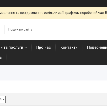
овлення та повідомлення, оскільки за її графіком неробочий час
и та послуги
Про нас
Контакти
Поверненн
а