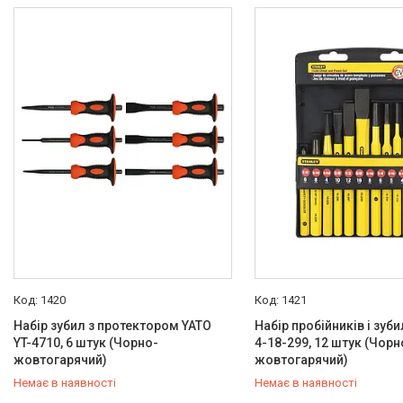
Товари та послуги
Новини
Про нас
Відгуки
Доставка та оплата
Повернення та обмін
1420
1421
Набір зубил з протектором YATO
Набір пробійників і зуб
YT-4710, 6 штук (Чорно-
4-18-299, 12 штук (Чорн
жовтогарячий)
жовтогарячий)
Немає в наявності
Немає в наявності
+380 (50) 432-84-83
+380 (50) 432-84-83