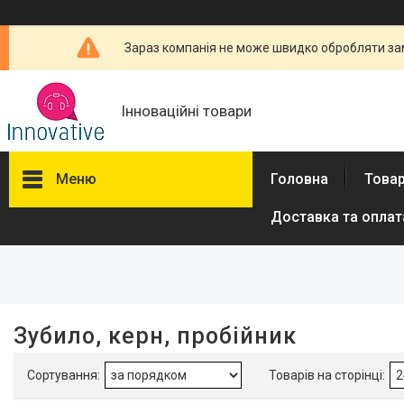
Зараз компанія не може швидко обробляти зам
Інноваційні товари
Меню
Головна
Товар
Доставка та оплат
Фільтри
Ціна
Виробник
Зубило, керн, пробійник
Stanley
1
Yato
1