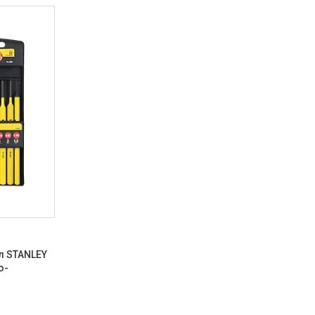
ил STANLEY
о-