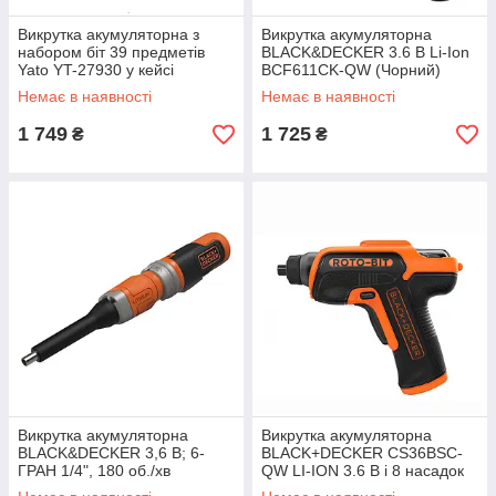
Викрутка акумуляторна з
Викрутка акумуляторна
набором біт 39 предметів
BLACK&DECKER 3.6 В Li-Ion
Yato YT-27930 у кейсі
BCF611CK-QW (Чорний)
(Чорний)
Немає в наявності
Немає в наявності
1 749
1 725
₴
₴
Викрутка акумуляторна
Викрутка акумуляторна
BLACK&DECKER 3,6 В; 6-
BLACK+DECKER CS36BSC-
ГРАН 1/4", 180 об./хв
QW LI-ION 3.6 В і 8 насадок
BCF603C-QW (Чорно-
(Чорно-жовтогарячий)