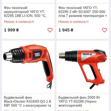
Фен технічний
Фен технічний YATO YT-
акумуляторний YATO YT-
82295 2 кВт 50-600° 250-500
82285 18В LI-ION, 550 °C,
л/хв 7 режимів температури +
100 л/хв, 2 режими (без акум)
5 насадок (Чорно-
Немає в наявності
Немає в наявності
жовтогарячий)
1 999
1 945
₴
₴
Будівельний фен
Будівельний фен 2000 Вт
Black+Decker KX1693-QS 1.8
YATO YT-82288 (Чорно-
КВТ 560 °C з аксесуарами та
жовтогарячий)
кейсом (Чорно-