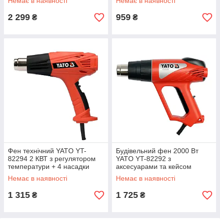
Немає в наявності
Немає в наявності
жовтогарячий)
2 299
959
₴
₴
Фен технічний YATO YT-
Будівельний фен 2000 Вт
82294 2 КВТ з регулятором
YATO YT-82292 з
температури + 4 насадки
аксесуарами та кейсом
(Чорно-жовтогарячий)
(Чорно-жовтогарячий)
Немає в наявності
Немає в наявності
1 315
1 725
₴
₴